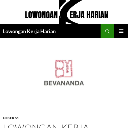
Langsung
ke
isi
Cari
Lowongan Kerja Harian
MENU
UTAMA
LOKER S1
LOWONGAN KERJA