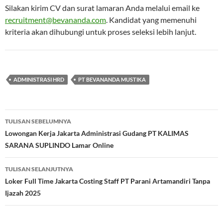
Silakan kirim CV dan surat lamaran Anda melalui email ke
recruitment@bevananda.com
. Kandidat yang memenuhi
kriteria akan dihubungi untuk proses seleksi lebih lanjut.
ADMINISTRASI HRD
PT BEVANANDA MUSTIKA
Navigasi
TULISAN SEBELUMNYA
Tulisan
Lowongan Kerja Jakarta Administrasi Gudang PT KALIMAS
SARANA SUPLINDO Lamar Online
TULISAN SELANJUTNYA
Loker Full Time Jakarta Costing Staff PT Parani Artamandiri Tanpa
Ijazah 2025