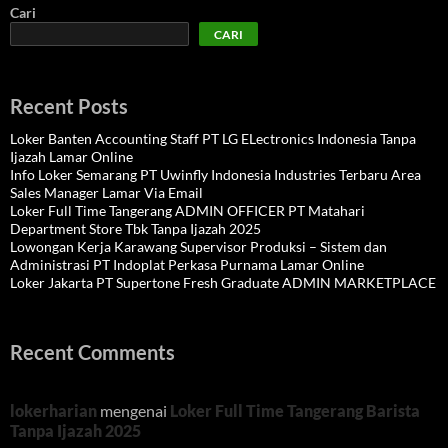
Cari
CARI
Recent Posts
Loker Banten Accounting Staff PT LG ELectronics Indonesia Tanpa
Ijazah Lamar Online
Info Loker Semarang PT Uwinfly Indonesia Industries Terbaru Area
Sales Manager Lamar Via Email
Loker Full Time Tangerang ADMIN OFFICER PT Matahari
Department Store Tbk Tanpa Ijazah 2025
Lowongan Kerja Karawang Supervisor Produksi – Sistem dan
Administrasi PT Indoplat Perkasa Purnama Lamar Online
Loker Jakarta PT Supertone Fresh Graduate ADMIN MARKETPLACE
Recent Comments
lokerharian
mengenai
Loker Full Time Tangerang Barista
Tanpa Ijazah 2025