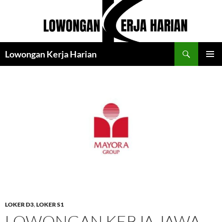
Langsung
ke
isi
Cari
Lowongan Kerja Harian
MENU
UTAMA
LOKER D3
,
LOKER S1
LOWONGAN KERJA JAWA