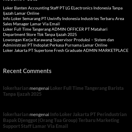
Loker Banten Accounting Staff PT LG ELectronics Indonesia Tanpa
Ijazah Lamar Online
Info Loker Semarang PT Uwinfly Indonesia Industries Terbaru Area
Sales Manager Lamar Via Email
Loker Full Time Tangerang ADMIN OFFICER PT Matahari
Department Store Tbk Tanpa Ijazah 2025
Lowongan Kerja Karawang Supervisor Produksi – Sistem dan
Administrasi PT Indoplat Perkasa Purnama Lamar Online
Loker Jakarta PT Supertone Fresh Graduate ADMIN MARKETPLACE
Recent Comments
lokerharian
mengenai
Loker Full Time Tangerang Barista
Tanpa Ijazah 2025
lokerharian
mengenai
Info Loker Jakarta PT Perindustrian
Bapak Djenggot (Orang Tua Group) Terbaru Marketing
Support Staff Lamar Via Email