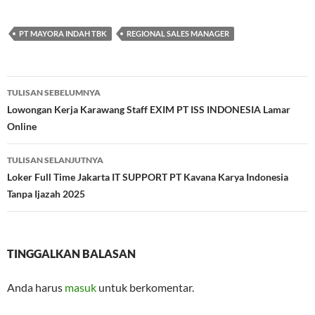
PT MAYORA INDAH TBK
REGIONAL SALES MANAGER
Navigasi
TULISAN SEBELUMNYA
Tulisan
Lowongan Kerja Karawang Staff EXIM PT ISS INDONESIA Lamar
Online
TULISAN SELANJUTNYA
Loker Full Time Jakarta IT SUPPORT PT Kavana Karya Indonesia
Tanpa Ijazah 2025
TINGGALKAN BALASAN
Anda harus
masuk
untuk berkomentar.