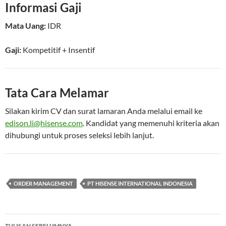
Informasi Gaji
Mata Uang:
IDR
Gaji:
Kompetitif
+ Insentif
Tata Cara Melamar
Silakan kirim CV dan surat lamaran Anda melalui email ke
edison.li@hisense.com
. Kandidat yang memenuhi kriteria akan
dihubungi untuk proses seleksi lebih lanjut.
ORDER MANAGEMENT
PT HISENSE INTERNATIONAL INDONESIA
Navigasi
TULISAN SEBELUMNYA