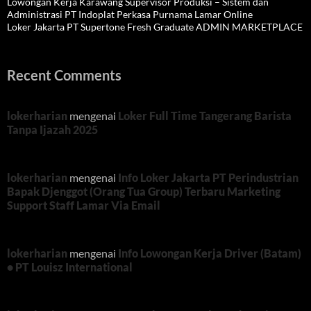
Lowongan Kerja Karawang Supervisor Produksi – Sistem dan
Administrasi PT Indoplat Perkasa Purnama Lamar Online
Loker Jakarta PT Supertone Fresh Graduate ADMIN MARKETPLACE
Recent Comments
lokerharian
mengenai
Loker Full Time Tangerang Barista
Tanpa Ijazah 2025
lokerharian
mengenai
Info Loker Jakarta PT Perindustrian
Bapak Djenggot (Orang Tua Group) Terbaru Marketing
Support Staff Lamar Via Email
lokerharian
mengenai
Info Lowongan Kerja Driver (Batam)
• PT Louisz International