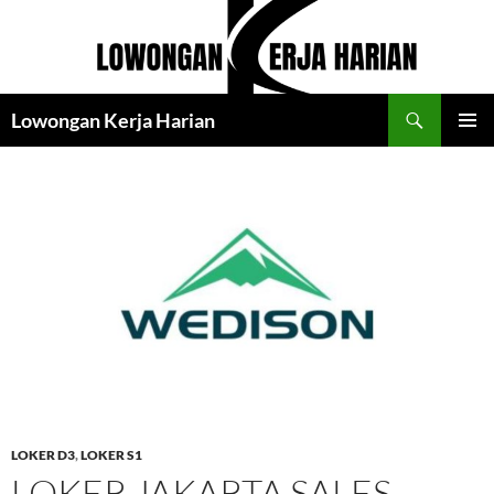
Langsung
ke
isi
Cari
Lowongan Kerja Harian
MENU
UTAMA
LOKER D3
,
LOKER S1
LOKER JAKARTA SALES