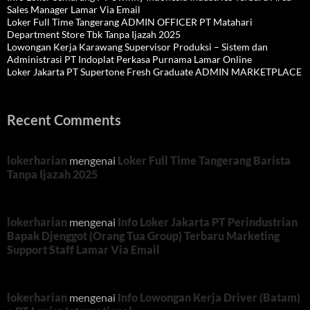
Sales Manager Lamar Via Email
Loker Full Time Tangerang ADMIN OFFICER PT Matahari
Department Store Tbk Tanpa Ijazah 2025
Lowongan Kerja Karawang Supervisor Produksi – Sistem dan
Administrasi PT Indoplat Perkasa Purnama Lamar Online
Loker Jakarta PT Supertone Fresh Graduate ADMIN MARKETPLACE
Recent Comments
lokerharian
mengenai
Loker Full Time Tangerang Barista
Tanpa Ijazah 2025
lokerharian
mengenai
Info Loker Jakarta PT Perindustrian
Bapak Djenggot (Orang Tua Group) Terbaru Marketing
Support Staff Lamar Via Email
lokerharian
mengenai
Info Lowongan Kerja Driver (Batam)