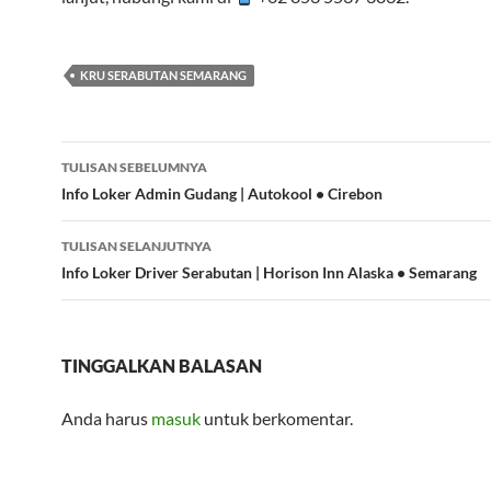
KRU SERABUTAN SEMARANG
Navigasi
TULISAN SEBELUMNYA
Tulisan
Info Loker Admin Gudang | Autokool • Cirebon
TULISAN SELANJUTNYA
Info Loker Driver Serabutan | Horison Inn Alaska • Semarang
TINGGALKAN BALASAN
Anda harus
masuk
untuk berkomentar.