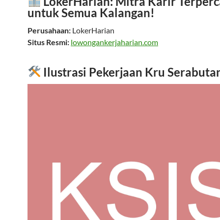
LokerHarian: Mitra Karir Terper
untuk Semua Kalangan!
Perusahaan:
LokerHarian
Situs Resmi:
lowongankerjaharian.com
Ilustrasi Pekerjaan Kru Serabuta