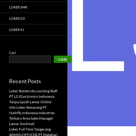
LOKER SMK
LOKER D3
LOKER S1
Cari
CARI
Recent Posts
Loker Banten Accounting Staff
PT LG ELectronics Indonesia
Tanpa Ijazah Lamar Online
Info Loker Semarang PT
Uwinfly Indonesia Industries
Terbaru Area Sales Manager
Lamar Via Email
Loker Full Time Tangerang
ADMIN OFFICER PT Matahari