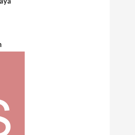
caya
n