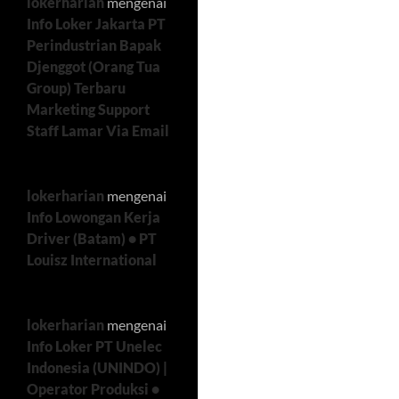
lokerharian
mengenai
Info Loker Jakarta PT
Perindustrian Bapak
Djenggot (Orang Tua
Group) Terbaru
Marketing Support
Staff Lamar Via Email
lokerharian
mengenai
Info Lowongan Kerja
Driver (Batam) • PT
Louisz International
lokerharian
mengenai
Info Loker PT Unelec
Indonesia (UNINDO) |
Operator Produksi •