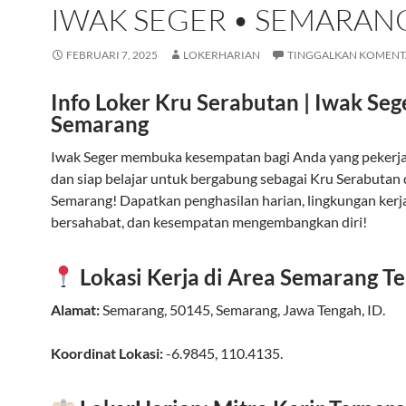
IWAK SEGER • SEMARAN
FEBRUARI 7, 2025
LOKERHARIAN
TINGGALKAN KOMENT
Info Loker Kru Serabutan | Iwak Seg
Semarang
Iwak Seger membuka kesempatan bagi Anda yang pekerja k
dan siap belajar untuk bergabung sebagai Kru Serabutan 
Semarang! Dapatkan penghasilan harian, lingkungan kerj
bersahabat, dan kesempatan mengembangkan diri!
Lokasi Kerja di Area Semarang T
Alamat:
Semarang
,
50145
,
Semarang
,
Jawa Tengah
,
ID
.
Koordinat Lokasi:
-6.9845
,
110.4135
.