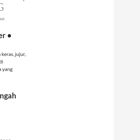
G
AR
er •
eras, jujur,
di
a yang
engah