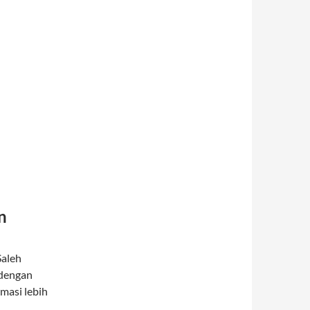
n
Saleh
 dengan
masi lebih