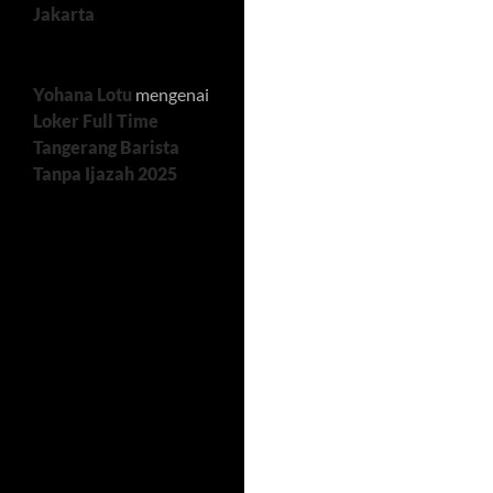
Jakarta
Yohana Lotu
mengenai
Loker Full Time
Tangerang Barista
Tanpa Ijazah 2025