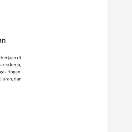
an
kerjaan di
rea kerja,
gas ringan
ujuran, dan