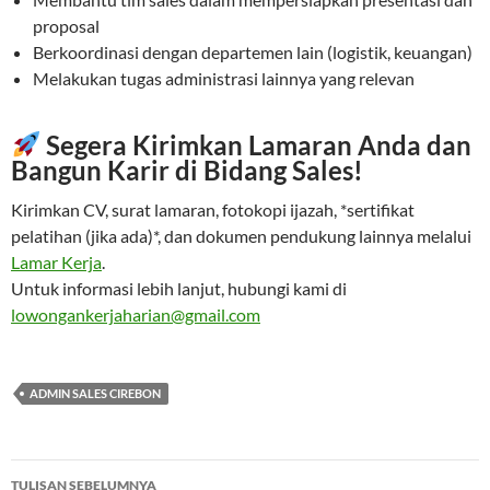
proposal
Berkoordinasi dengan departemen lain (logistik, keuangan)
Melakukan tugas administrasi lainnya yang relevan
Segera Kirimkan Lamaran Anda dan
Bangun Karir di Bidang Sales!
Kirimkan CV, surat lamaran, fotokopi ijazah, *sertifikat
pelatihan (jika ada)*, dan dokumen pendukung lainnya melalui
Lamar Kerja
.
Untuk informasi lebih lanjut, hubungi kami di
lowongankerjaharian@gmail.com
ADMIN SALES CIREBON
Navigasi
TULISAN SEBELUMNYA