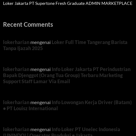
Loker Jakarta PT Supertone Fresh Graduate ADMIN MARKETPLACE
Recent Comments
lokerharian
mengenai
Loker Full Time Tangerang Barista
Tanpa Ijazah 2025
lokerharian
mengenai
Info Loker Jakarta PT Perindustrian
Bapak Djenggot (Orang Tua Group) Terbaru Marketing
Support Staff Lamar Via Email
lokerharian
mengenai
Info Lowongan Kerja Driver (Batam)
• PT Louisz International
lokerharian
mengenai
Info Loker PT Unelec Indonesia
(UNINDO) | Operator Produksi • Jakarta