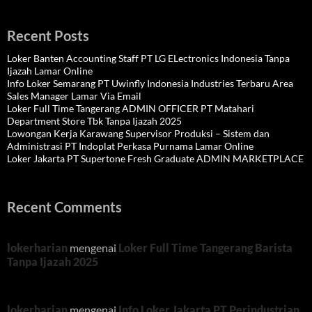
Recent Posts
Loker Banten Accounting Staff PT LG ELectronics Indonesia Tanpa
Ijazah Lamar Online
Info Loker Semarang PT Uwinfly Indonesia Industries Terbaru Area
Sales Manager Lamar Via Email
Loker Full Time Tangerang ADMIN OFFICER PT Matahari
Department Store Tbk Tanpa Ijazah 2025
Lowongan Kerja Karawang Supervisor Produksi – Sistem dan
Administrasi PT Indoplat Perkasa Purnama Lamar Online
Loker Jakarta PT Supertone Fresh Graduate ADMIN MARKETPLACE
Recent Comments
lokerharian
mengenai
Loker Full Time Tangerang Barista
Tanpa Ijazah 2025
lokerharian
mengenai
Info Loker Jakarta PT Perindustrian