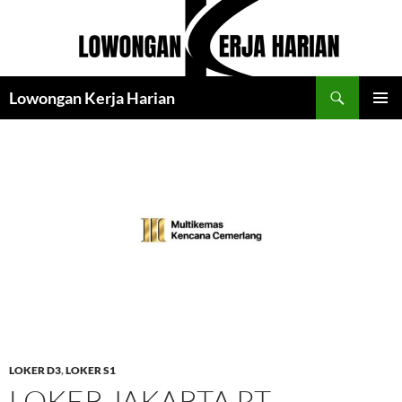
Langsung
ke
isi
Cari
Lowongan Kerja Harian
MENU
UTAMA
LOKER D3
,
LOKER S1
LOKER JAKARTA PT