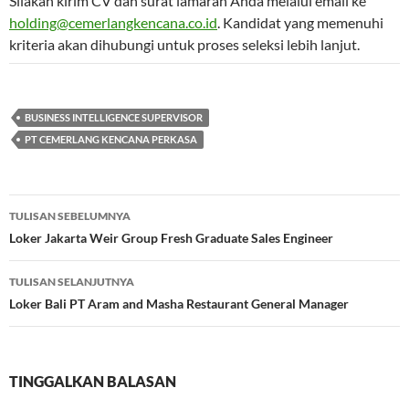
Silakan kirim CV dan surat lamaran Anda melalui email ke
holding@cemerlangkencana.co.id
. Kandidat yang memenuhi
kriteria akan dihubungi untuk proses seleksi lebih lanjut.
BUSINESS INTELLIGENCE SUPERVISOR
PT CEMERLANG KENCANA PERKASA
Navigasi
TULISAN SEBELUMNYA
Tulisan
Loker Jakarta Weir Group Fresh Graduate Sales Engineer
TULISAN SELANJUTNYA
Loker Bali PT Aram and Masha Restaurant General Manager
TINGGALKAN BALASAN