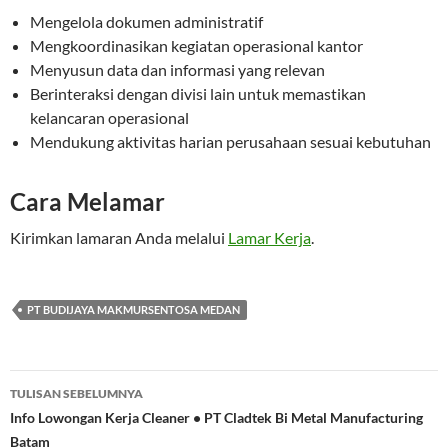
Mengelola dokumen administratif
Mengkoordinasikan kegiatan operasional kantor
Menyusun data dan informasi yang relevan
Berinteraksi dengan divisi lain untuk memastikan
kelancaran operasional
Mendukung aktivitas harian perusahaan sesuai kebutuhan
Cara Melamar
Kirimkan lamaran Anda melalui
Lamar Kerja
.
PT BUDIJAYA MAKMURSENTOSA MEDAN
Navigasi
TULISAN SEBELUMNYA
Tulisan
Info Lowongan Kerja Cleaner • PT Cladtek Bi Metal Manufacturing
Batam