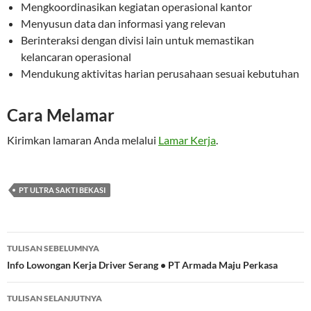
Mengkoordinasikan kegiatan operasional kantor
Menyusun data dan informasi yang relevan
Berinteraksi dengan divisi lain untuk memastikan
kelancaran operasional
Mendukung aktivitas harian perusahaan sesuai kebutuhan
Cara Melamar
Kirimkan lamaran Anda melalui
Lamar Kerja
.
PT ULTRA SAKTI BEKASI
Navigasi
TULISAN SEBELUMNYA
Tulisan
Info Lowongan Kerja Driver Serang • PT Armada Maju Perkasa
TULISAN SELANJUTNYA