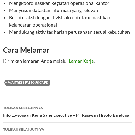
Mengkoordinasikan kegiatan operasional kantor
Menyusun data dan informasi yang relevan
Berinteraksi dengan divisi lain untuk memastikan
kelancaran operasional
Mendukung aktivitas harian perusahaan sesuai kebutuhan
Cara Melamar
Kirimkan lamaran Anda melalui
Lamar Kerja
.
WAITRESS FAMOUS CAFE
Navigasi
TULISAN SEBELUMNYA
Tulisan
Info Lowongan Kerja Sales Executive • PT Rajawali Hiyoto Bandung
TULISAN SELANJUTNYA