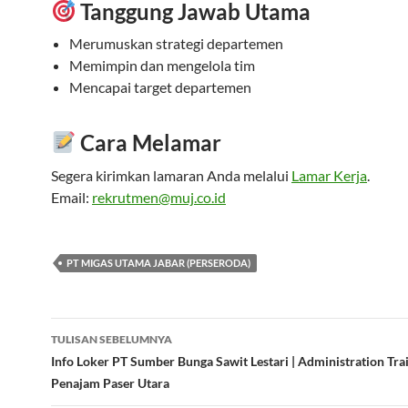
Tanggung Jawab Utama
Merumuskan strategi departemen
Memimpin dan mengelola tim
Mencapai target departemen
Cara Melamar
Segera kirimkan lamaran Anda melalui
Lamar Kerja
.
Email:
rekrutmen@muj.co.id
PT MIGAS UTAMA JABAR (PERSERODA)
Navigasi
TULISAN SEBELUMNYA
Tulisan
Info Loker PT Sumber Bunga Sawit Lestari | Administration Tra
Penajam Paser Utara