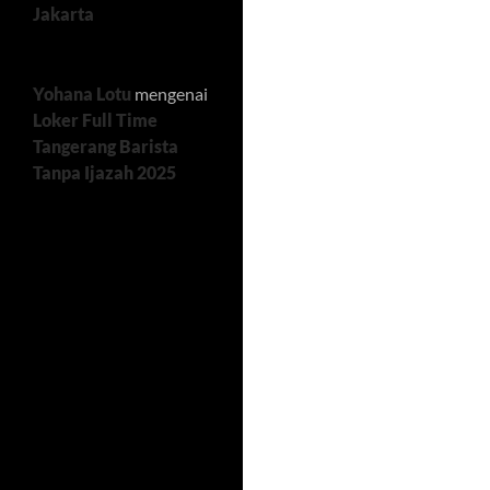
Jakarta
Yohana Lotu
mengenai
Loker Full Time
Tangerang Barista
Tanpa Ijazah 2025