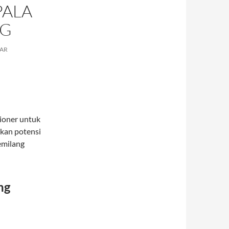
PALA
NG
AR
ioner untuk
kan potensi
gemilang
ng