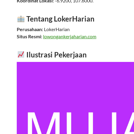
Koordinat Lokasi:
-6.9200
,
107.6000
.
Tentang LokerHarian
Perusahaan:
LokerHarian
Situs Resmi:
lowongankerjaharian.com
Ilustrasi Pekerjaan