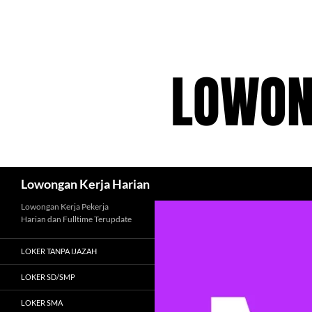
Langsung
ke
isi
Cari
Lowongan Kerja Harian
Lowongan Kerja Pekerja
Harian dan Fulltime Terupdate
LOKER TANPA IJAZAH
LOKER SD/SMP
LOKER SMA