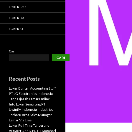
LOKER SMK
LOKER D3
LOKER S1
Cari
CARI
Recent Posts
Loker Banten Accounting Staff
PT LG ELectronics Indonesia
Tanpa Ijazah Lamar Online
Info Loker Semarang PT
Uwinfly Indonesia Industries
Terbaru Area Sales Manager
Lamar Via Email
Loker Full Time Tangerang
ADMIN OFFICER PT Matahari