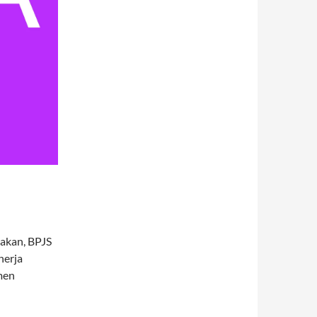
Makan, BPJS
nerja
men