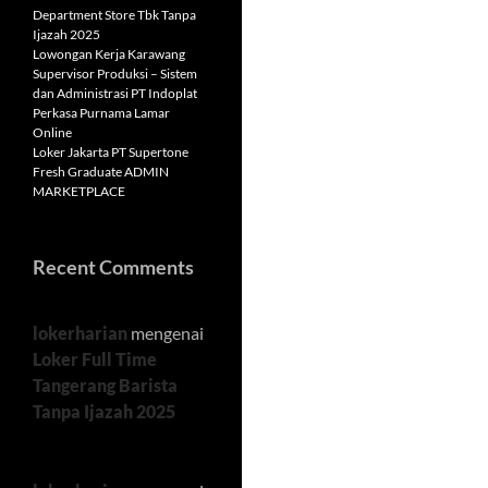
Department Store Tbk Tanpa
Ijazah 2025
Lowongan Kerja Karawang
Supervisor Produksi – Sistem
dan Administrasi PT Indoplat
Perkasa Purnama Lamar
Online
Loker Jakarta PT Supertone
Fresh Graduate ADMIN
MARKETPLACE
Recent Comments
lokerharian
mengenai
Loker Full Time
Tangerang Barista
Tanpa Ijazah 2025