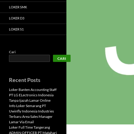
LOKER SMK
LOKER D3
LOKER S1
Cari
CARI
Recent Posts
Loker Banten Accounting Staff
PT LG ELectronics Indonesia
Tanpa Ijazah Lamar Online
Info Loker Semarang PT
Uwinfly Indonesia Industries
Terbaru Area Sales Manager
Lamar Via Email
Loker Full Time Tangerang
ADMIN OFFICER PT Matahari