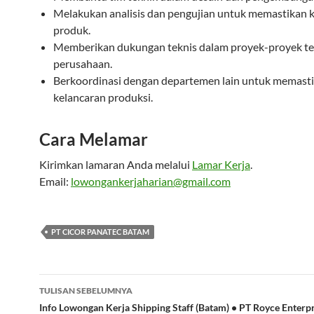
Melakukan analisis dan pengujian untuk memastikan k
produk.
Memberikan dukungan teknis dalam proyek-proyek te
perusahaan.
Berkoordinasi dengan departemen lain untuk memast
kelancaran produksi.
Cara Melamar
Kirimkan lamaran Anda melalui
Lamar Kerja
.
Email:
lowongankerjaharian@gmail.com
PT CICOR PANATEC BATAM
Navigasi
TULISAN SEBELUMNYA
Tulisan
Info Lowongan Kerja Shipping Staff (Batam) • PT Royce Enterp