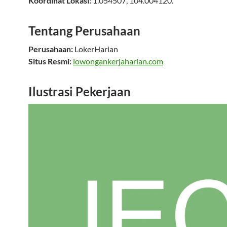
Koordinat Lokasi:
1.054507
,
104.004120
.
Tentang Perusahaan
Perusahaan:
LokerHarian
Situs Resmi:
lowongankerjaharian.com
Ilustrasi Pekerjaan