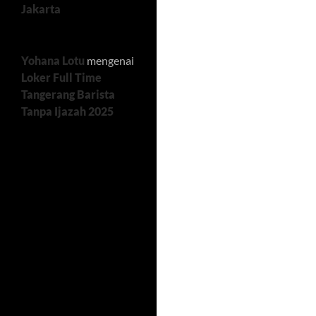
Jakarta
Yohana Lotu
mengenai
Loker Full Time
Tangerang Barista
Tanpa Ijazah 2025