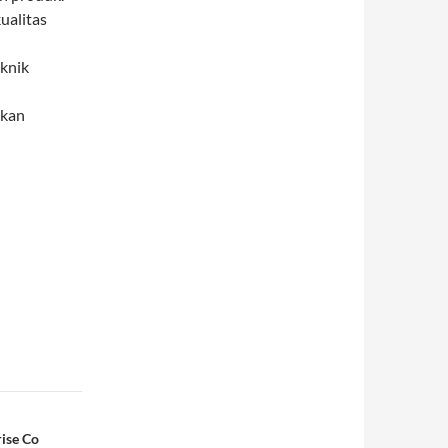
ualitas
knik
ikan
rise Co