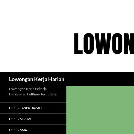
Langsung
ke
isi
Cari
Lowongan Kerja Harian
Lowongan Kerja Pekerja
Harian dan Fulltime Terupdate
LOKER TANPA IJAZAH
LOKER SD/SMP
LOKER SMA