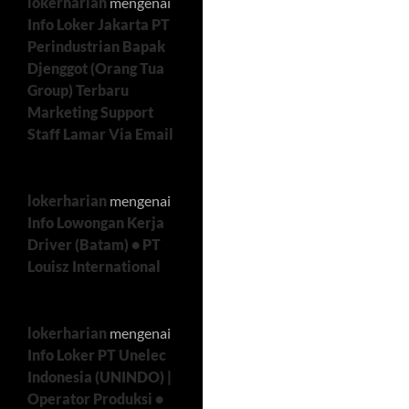
lokerharian
mengenai
Info Loker Jakarta PT
Perindustrian Bapak
Djenggot (Orang Tua
Group) Terbaru
Marketing Support
Staff Lamar Via Email
lokerharian
mengenai
Info Lowongan Kerja
Driver (Batam) • PT
Louisz International
lokerharian
mengenai
Info Loker PT Unelec
Indonesia (UNINDO) |
Operator Produksi •