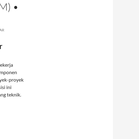
M) •
AR
r
ekerja
komponen
oyek-proyek
si ini
ng teknik.