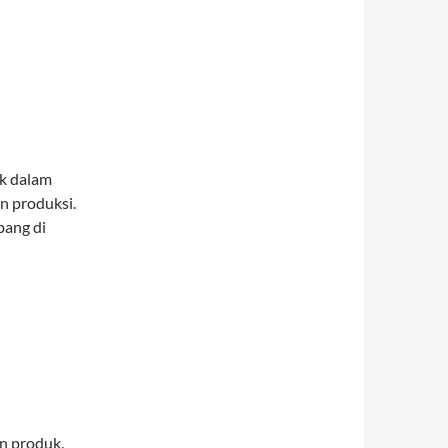
ik dalam
n produksi.
bang di
n produk.