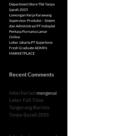
Department Store Tbk Tanpa
Ijazah 2025
Lowongan Kerja Karawang
Supervisor Produksi – Sistem
dan Administrasi PT Indoplat
Perkasa Purnama Lamar
Online
Loker Jakarta PT Supertone
Fresh Graduate ADMIN
MARKETPLACE
Recent Comments
lokerharian
mengenai
Loker Full Time
Tangerang Barista
Tanpa Ijazah 2025