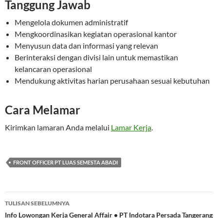
Tanggung Jawab
Mengelola dokumen administratif
Mengkoordinasikan kegiatan operasional kantor
Menyusun data dan informasi yang relevan
Berinteraksi dengan divisi lain untuk memastikan
kelancaran operasional
Mendukung aktivitas harian perusahaan sesuai kebutuhan
Cara Melamar
Kirimkan lamaran Anda melalui
Lamar Kerja
.
FRONT OFFICER PT LUAS SEMESTA ABADI
Navigasi
TULISAN SEBELUMNYA
Tulisan
Info Lowongan Kerja General Affair • PT Indotara Persada Tangerang