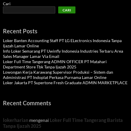
Cari
CARI
Recent Posts
Loker Banten Accounting Staff PT LG ELectronics Indonesia Tanpa
Ijazah Lamar Online
Info Loker Semarang PT Uwinfly Indonesia Industries Terbaru Area
Sales Manager Lamar Via Email
Loker Full Time Tangerang ADMIN OFFICER PT Matahari
Department Store Tbk Tanpa Ijazah 2025
Lowongan Kerja Karawang Supervisor Produksi – Sistem dan
Administrasi PT Indoplat Perkasa Purnama Lamar Online
Loker Jakarta PT Supertone Fresh Graduate ADMIN MARKETPLACE
Recent Comments
lokerharian
mengenai
Loker Full Time Tangerang Barista
Tanpa Ijazah 2025