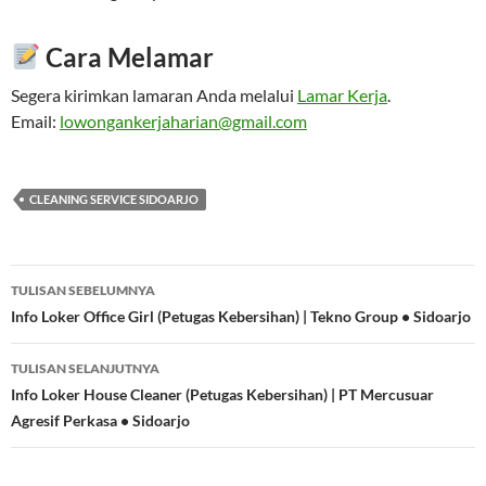
Cara Melamar
Segera kirimkan lamaran Anda melalui
Lamar Kerja
.
Email:
lowongankerjaharian@gmail.com
CLEANING SERVICE SIDOARJO
Navigasi
TULISAN SEBELUMNYA
Tulisan
Info Loker Office Girl (Petugas Kebersihan) | Tekno Group • Sidoarjo
TULISAN SELANJUTNYA
Info Loker House Cleaner (Petugas Kebersihan) | PT Mercusuar
Agresif Perkasa • Sidoarjo