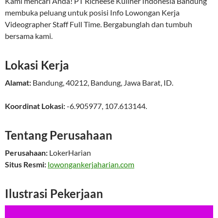
Kami mencari Anda! PT Richeese Kuliner Indonesia Bandung
membuka peluang untuk posisi Info Lowongan Kerja
Videographer Staff Full Time. Bergabunglah dan tumbuh
bersama kami.
Lokasi Kerja
Alamat:
Bandung
,
40212
,
Bandung
,
Jawa Barat
,
ID
.
Koordinat Lokasi:
-6.905977
,
107.613144
.
Tentang Perusahaan
Perusahaan:
LokerHarian
Situs Resmi:
lowongankerjaharian.com
Ilustrasi Pekerjaan