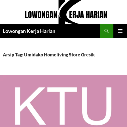
Langsung
ke
isi
Cari
Lowongan Kerja Harian
MENU
UTAMA
Arsip Tag: Umidako Homeliving Store Gresik