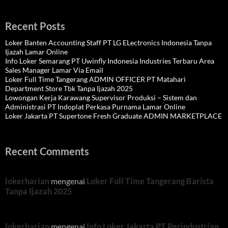
Recent Posts
Loker Banten Accounting Staff PT LG ELectronics Indonesia Tanpa
Ijazah Lamar Online
Info Loker Semarang PT Uwinfly Indonesia Industries Terbaru Area
Sales Manager Lamar Via Email
Loker Full Time Tangerang ADMIN OFFICER PT Matahari
Department Store Tbk Tanpa Ijazah 2025
Lowongan Kerja Karawang Supervisor Produksi – Sistem dan
Administrasi PT Indoplat Perkasa Purnama Lamar Online
Loker Jakarta PT Supertone Fresh Graduate ADMIN MARKETPLACE
Recent Comments
lokerharian
mengenai
Loker Full Time Tangerang Barista
Tanpa Ijazah 2025
lokerharian
mengenai
Info Loker Jakarta PT Perindustrian