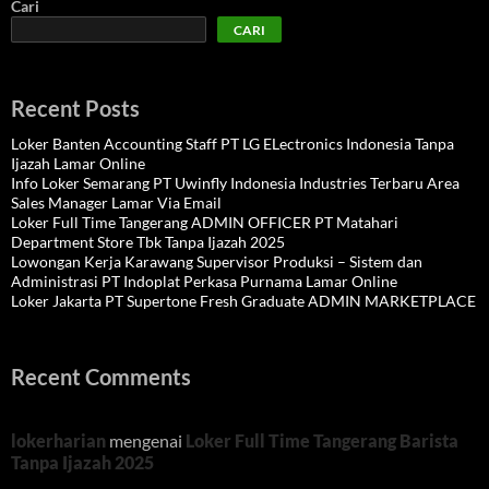
Cari
CARI
Recent Posts
Loker Banten Accounting Staff PT LG ELectronics Indonesia Tanpa
Ijazah Lamar Online
Info Loker Semarang PT Uwinfly Indonesia Industries Terbaru Area
Sales Manager Lamar Via Email
Loker Full Time Tangerang ADMIN OFFICER PT Matahari
Department Store Tbk Tanpa Ijazah 2025
Lowongan Kerja Karawang Supervisor Produksi – Sistem dan
Administrasi PT Indoplat Perkasa Purnama Lamar Online
Loker Jakarta PT Supertone Fresh Graduate ADMIN MARKETPLACE
Recent Comments
lokerharian
mengenai
Loker Full Time Tangerang Barista
Tanpa Ijazah 2025