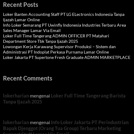
Recent Posts
Loker Banten Accounting Staff PT LG ELectronics Indonesia Tanpa
Ijazah Lamar Online
Info Loker Semarang PT Uwinfly Indonesia Industries Terbaru Area
Sales Manager Lamar Via Email
Loker Full Time Tangerang ADMIN OFFICER PT Matahari
Department Store Tbk Tanpa Ijazah 2025
Lowongan Kerja Karawang Supervisor Produksi – Sistem dan
Administrasi PT Indoplat Perkasa Purnama Lamar Online
Loker Jakarta PT Supertone Fresh Graduate ADMIN MARKETPLACE
Recent Comments
lokerharian
mengenai
Loker Full Time Tangerang Barista
Tanpa Ijazah 2025
lokerharian
mengenai
Info Loker Jakarta PT Perindustrian
Bapak Djenggot (Orang Tua Group) Terbaru Marketing