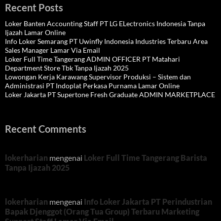
Recent Posts
Loker Banten Accounting Staff PT LG ELectronics Indonesia Tanpa
Ijazah Lamar Online
Info Loker Semarang PT Uwinfly Indonesia Industries Terbaru Area
Sales Manager Lamar Via Email
Loker Full Time Tangerang ADMIN OFFICER PT Matahari
Department Store Tbk Tanpa Ijazah 2025
Lowongan Kerja Karawang Supervisor Produksi – Sistem dan
Administrasi PT Indoplat Perkasa Purnama Lamar Online
Loker Jakarta PT Supertone Fresh Graduate ADMIN MARKETPLACE
Recent Comments
lokerharian
mengenai
Loker Full Time Tangerang Barista
Tanpa Ijazah 2025
lokerharian
mengenai
Info Loker Jakarta PT Perindustrian
Bapak Djenggot (Orang Tua Group) Terbaru Marketing