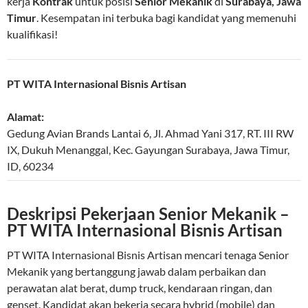
kerja
Kontrak
untuk posisi
Senior Mekanik
di
Surabaya, Jawa
Timur
. Kesempatan ini terbuka bagi kandidat yang memenuhi
kualifikasi!
PT WITA Internasional Bisnis Artisan
Alamat:
Gedung Avian Brands Lantai 6, Jl. Ahmad Yani 317, RT. III RW
IX, Dukuh Menanggal, Kec. Gayungan
Surabaya
,
Jawa Timur
,
ID
,
60234
Deskripsi Pekerjaan Senior Mekanik –
PT WITA Internasional Bisnis Artisan
PT WITA Internasional Bisnis Artisan mencari tenaga Senior
Mekanik yang bertanggung jawab dalam perbaikan dan
perawatan alat berat, dump truck, kendaraan ringan, dan
genset. Kandidat akan bekerja secara hybrid (mobile) dan