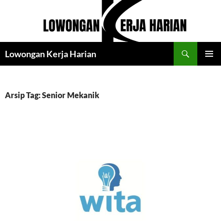
Langsung
ke
isi
Cari
Lowongan Kerja Harian
MENU
UTAMA
Arsip Tag: Senior Mekanik