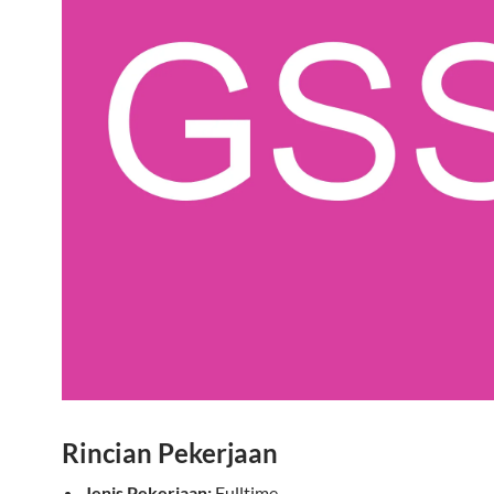
Rincian Pekerjaan
Jenis Pekerjaan:
Fulltime