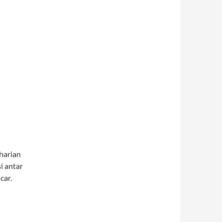
harian
i antar
car.