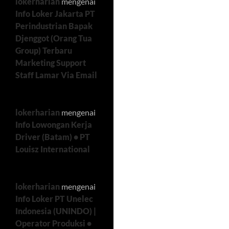
lokerharian
mengenai
Info Loker Jakarta PT
Perindustrian Bapak
Djenggot (Orang Tua
Group) Terbaru
Marketing Support
Staff Lamar Via Email
lokerharian
mengenai
Info Lowongan Kerja
Driver (Batam) • PT
Louisz International
lokerharian
mengenai
Info Loker PT Unelec
Indonesia (UNINDO) |
Operator Produksi •