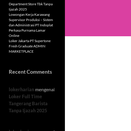
Department Store Tbk Tanpa
Ijazah 2025
Lowongan Kerja Karawang
Supervisor Produksi – Sistem
dan Administrasi PT Indoplat
Perkasa Purnama Lamar
Online
Loker Jakarta PT Supertone
Fresh Graduate ADMIN
MARKETPLACE
Recent Comments
lokerharian
mengenai
Loker Full Time
Tangerang Barista
Tanpa Ijazah 2025