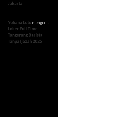
Jakarta
Yohana Lotu
mengenai
Loker Full Time
Tangerang Barista
Tanpa Ijazah 2025