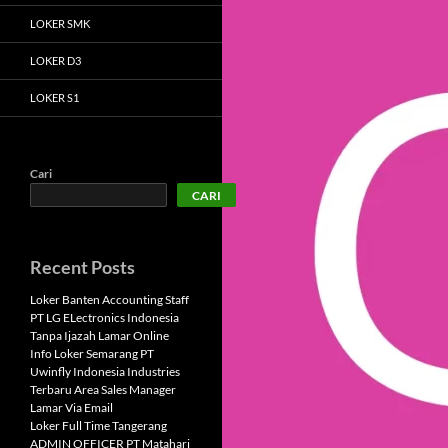
LOKER SMK
LOKER D3
LOKER S1
Cari
CARI
Recent Posts
Loker Banten Accounting Staff
PT LG ELectronics Indonesia
Tanpa Ijazah Lamar Online
Info Loker Semarang PT
Uwinfly Indonesia Industries
Terbaru Area Sales Manager
Lamar Via Email
Loker Full Time Tangerang
ADMIN OFFICER PT Matahari