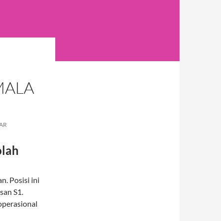
MALA
AR
olah
. Posisi ini
san S1.
operasional