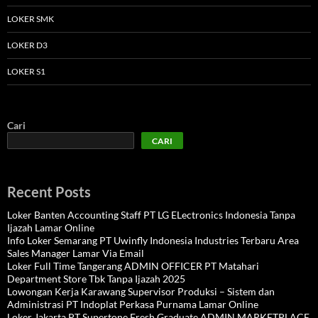
LOKER SMK
LOKER D3
LOKER S1
Cari
CARI
Recent Posts
Loker Banten Accounting Staff PT LG ELectronics Indonesia Tanpa
Ijazah Lamar Online
Info Loker Semarang PT Uwinfly Indonesia Industries Terbaru Area
Sales Manager Lamar Via Email
Loker Full Time Tangerang ADMIN OFFICER PT Matahari
Department Store Tbk Tanpa Ijazah 2025
Lowongan Kerja Karawang Supervisor Produksi – Sistem dan
Administrasi PT Indoplat Perkasa Purnama Lamar Online
Loker Jakarta PT Supertone Fresh Graduate ADMIN MARKETPLACE