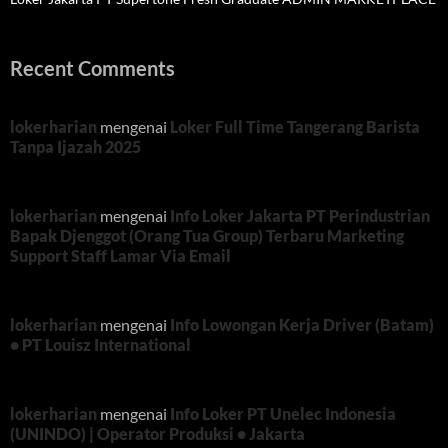
Recent Comments
lokerharian
mengenai
Loker Full Time Tangerang Barista
Tanpa Ijazah 2025
lokerharian
mengenai
Info Loker Jakarta PT Perindustrian
Bapak Djenggot (Orang Tua Group) Terbaru Marketing
Support Staff Lamar Via Email
lokerharian
mengenai
Info Lowongan Kerja Driver (Batam)
• PT Louisz International
lokerharian
mengenai
Info Loker PT Unelec Indonesia
(UNINDO) | Operator Produksi • Jakarta