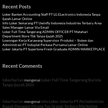
Recent Posts
Loker Banten Accounting Staff PT LG ELectronics Indonesia Tanpa
Ijazah Lamar Online
Info Loker Semarang PT Uwinfly Indonesia Industries Terbaru Area
Sales Manager Lamar Via Email
Loker Full Time Tangerang ADMIN OFFICER PT Matahari
Department Store Tbk Tanpa Ijazah 2025
Lowongan Kerja Karawang Supervisor Produksi – Sistem dan
Administrasi PT Indoplat Perkasa Purnama Lamar Online
Loker Jakarta PT Supertone Fresh Graduate ADMIN MARKETPLACE
Recent Comments
lokerharian
mengenai
Loker Full Time Tangerang Barista
Tanpa Ijazah 2025
lokerharian
mengenai
Info Loker Jakarta PT Perindustrian
Bapak Djenggot (Orang Tua Group) Terbaru Marketing