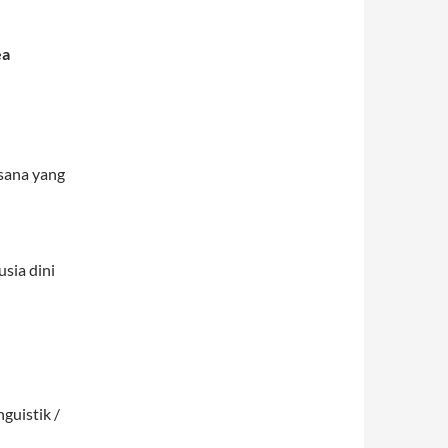
ea
sana yang
sia dini
nguistik /