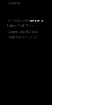
Jakarta
Yohana Lotu
mengenai
Loker Full Time
Tangerang Barista
Tanpa Ijazah 2025