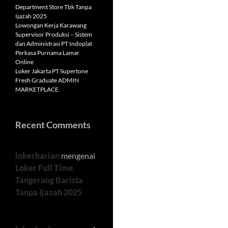
Department Store Tbk Tanpa
Ijazah 2025
Lowongan Kerja Karawang
Supervisor Produksi – Sistem
dan Administrasi PT Indoplat
Perkasa Purnama Lamar
Online
Loker Jakarta PT Supertone
Fresh Graduate ADMIN
MARKETPLACE
Recent Comments
lokerharian
mengenai
Loker Full Time
Tangerang Barista
Tanpa Ijazah 2025