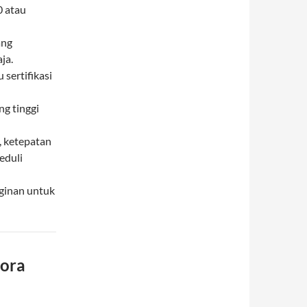
0 atau
ang
ja.
 sertifikasi
ng tinggi
, ketepatan
eduli
ginan untuk
mora