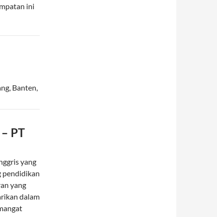
empatan ini
ang
,
Banten
,
 – PT
nggris yang
g pendidikan
ran yang
arikan dalam
emangat