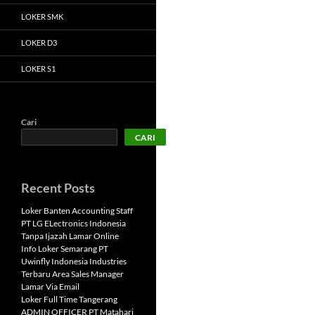
LOKER SMK
LOKER D3
LOKER S1
Cari
CARI
Recent Posts
Loker Banten Accounting Staff
PT LG ELectronics Indonesia
Tanpa Ijazah Lamar Online
Info Loker Semarang PT
Uwinfly Indonesia Industries
Terbaru Area Sales Manager
Lamar Via Email
Loker Full Time Tangerang
ADMIN OFFICER PT Matahari