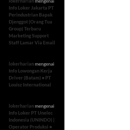
lokerharian
mengenai
Info Loker Jakarta PT
Perindustrian Bapak
Djenggot (Orang Tua
Group) Terbaru
Marketing Support
Staff Lamar Via Email
lokerharian
mengenai
Info Lowongan Kerja
Driver (Batam) • PT
Louisz International
lokerharian
mengenai
Info Loker PT Unelec
Indonesia (UNINDO) |
Operator Produksi •