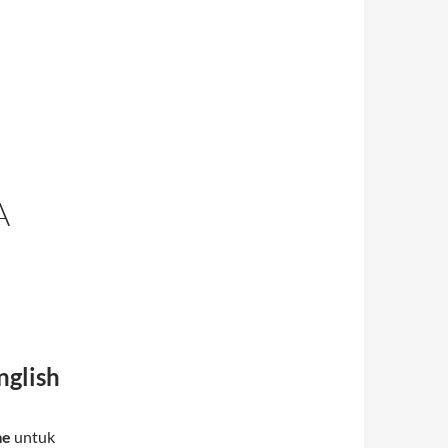
A
nglish
me
untuk