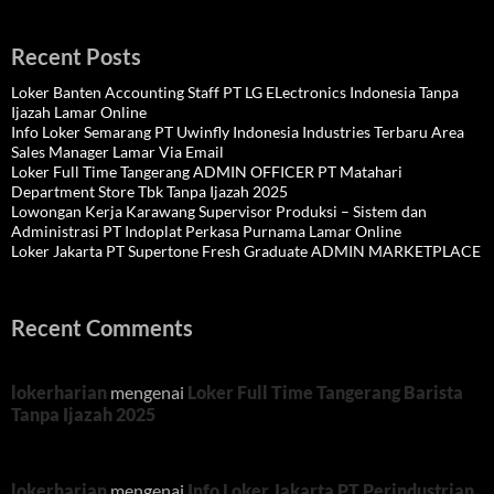
Recent Posts
Loker Banten Accounting Staff PT LG ELectronics Indonesia Tanpa
Ijazah Lamar Online
Info Loker Semarang PT Uwinfly Indonesia Industries Terbaru Area
Sales Manager Lamar Via Email
Loker Full Time Tangerang ADMIN OFFICER PT Matahari
Department Store Tbk Tanpa Ijazah 2025
Lowongan Kerja Karawang Supervisor Produksi – Sistem dan
Administrasi PT Indoplat Perkasa Purnama Lamar Online
Loker Jakarta PT Supertone Fresh Graduate ADMIN MARKETPLACE
Recent Comments
lokerharian
mengenai
Loker Full Time Tangerang Barista
Tanpa Ijazah 2025
lokerharian
mengenai
Info Loker Jakarta PT Perindustrian