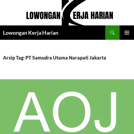
Langsung
ke
isi
Cari
Lowongan Kerja Harian
MENU
UTAMA
Arsip Tag: PT Samudra Utama Narapati Jakarta