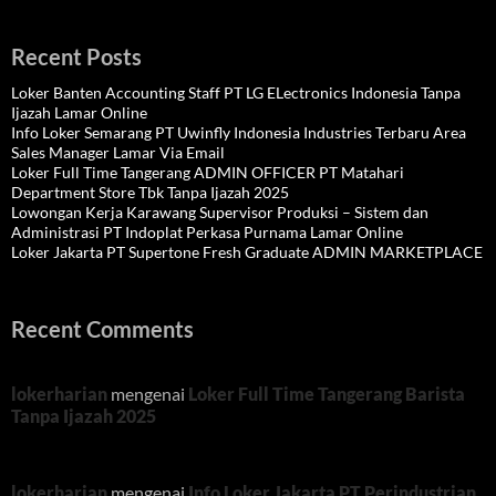
Recent Posts
Loker Banten Accounting Staff PT LG ELectronics Indonesia Tanpa
Ijazah Lamar Online
Info Loker Semarang PT Uwinfly Indonesia Industries Terbaru Area
Sales Manager Lamar Via Email
Loker Full Time Tangerang ADMIN OFFICER PT Matahari
Department Store Tbk Tanpa Ijazah 2025
Lowongan Kerja Karawang Supervisor Produksi – Sistem dan
Administrasi PT Indoplat Perkasa Purnama Lamar Online
Loker Jakarta PT Supertone Fresh Graduate ADMIN MARKETPLACE
Recent Comments
lokerharian
mengenai
Loker Full Time Tangerang Barista
Tanpa Ijazah 2025
lokerharian
mengenai
Info Loker Jakarta PT Perindustrian