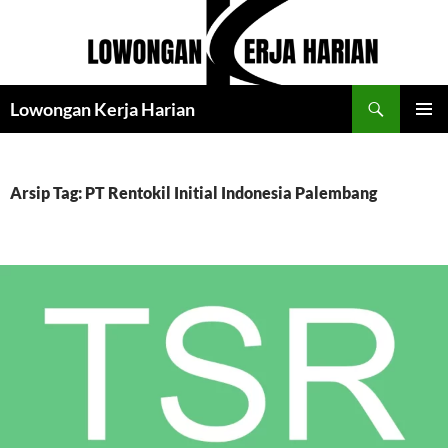
Langsung
ke
isi
Cari
Lowongan Kerja Harian
MENU
UTAMA
Arsip Tag: PT Rentokil Initial Indonesia Palembang