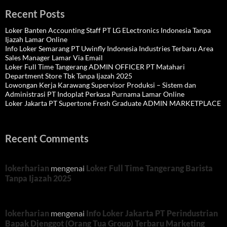
Recent Posts
Loker Banten Accounting Staff PT LG ELectronics Indonesia Tanpa
Ijazah Lamar Online
Info Loker Semarang PT Uwinfly Indonesia Industries Terbaru Area
Sales Manager Lamar Via Email
Loker Full Time Tangerang ADMIN OFFICER PT Matahari
Department Store Tbk Tanpa Ijazah 2025
Lowongan Kerja Karawang Supervisor Produksi – Sistem dan
Administrasi PT Indoplat Perkasa Purnama Lamar Online
Loker Jakarta PT Supertone Fresh Graduate ADMIN MARKETPLACE
Recent Comments
lokerharian
mengenai
Loker Full Time Tangerang Barista
Tanpa Ijazah 2025
lokerharian
mengenai
Info Loker Jakarta PT Perindustrian
Bapak Djenggot (Orang Tua Group) Terbaru Marketing