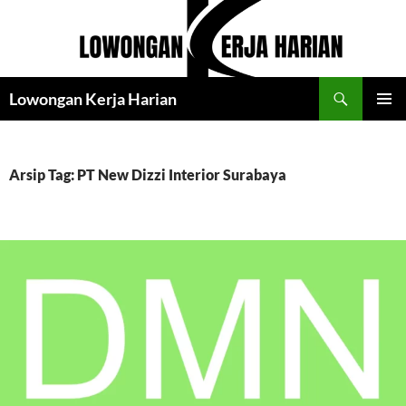
Langsung
ke
isi
Cari
Lowongan Kerja Harian
MENU
UTAMA
Arsip Tag: PT New Dizzi Interior Surabaya