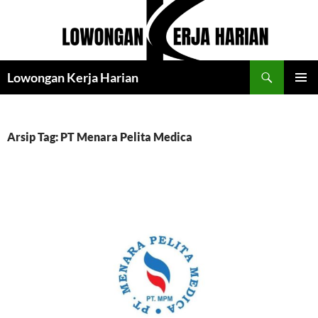
Langsung
ke
isi
Cari
Lowongan Kerja Harian
MENU
UTAMA
Arsip Tag: PT Menara Pelita Medica