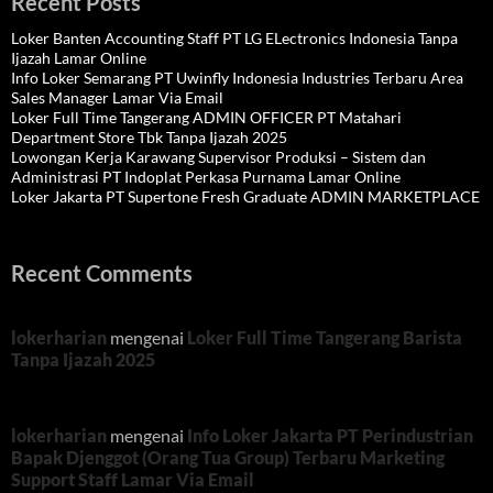
Recent Posts
Loker Banten Accounting Staff PT LG ELectronics Indonesia Tanpa
Ijazah Lamar Online
Info Loker Semarang PT Uwinfly Indonesia Industries Terbaru Area
Sales Manager Lamar Via Email
Loker Full Time Tangerang ADMIN OFFICER PT Matahari
Department Store Tbk Tanpa Ijazah 2025
Lowongan Kerja Karawang Supervisor Produksi – Sistem dan
Administrasi PT Indoplat Perkasa Purnama Lamar Online
Loker Jakarta PT Supertone Fresh Graduate ADMIN MARKETPLACE
Recent Comments
lokerharian
mengenai
Loker Full Time Tangerang Barista
Tanpa Ijazah 2025
lokerharian
mengenai
Info Loker Jakarta PT Perindustrian
Bapak Djenggot (Orang Tua Group) Terbaru Marketing
Support Staff Lamar Via Email