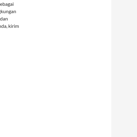
sebagai
ngkungan
 dan
da, kirim