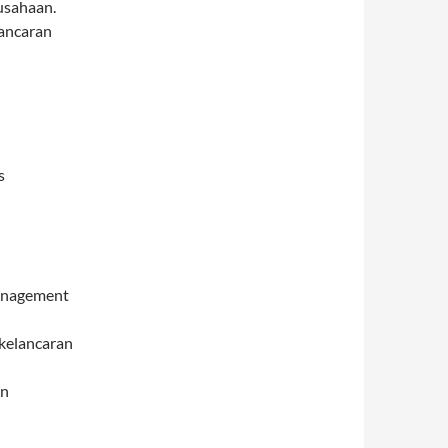
usahaan.
ancaran
s
Management
kelancaran
en