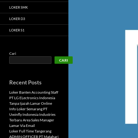
LOKER SMK
LOKER D3
LOKER S1
Cari
CARI
Recent Posts
Loker Banten Accounting Staff
PT LG ELectronics Indonesia
Tanpa Ijazah Lamar Online
Info Loker Semarang PT
Uwinfly Indonesia Industries
Terbaru Area Sales Manager
Lamar Via Email
Loker Full Time Tangerang
ADMIN OFFICER PT Matahari