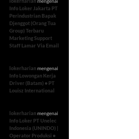
lokerharian
mengenai
Info Loker Jakarta PT
Perindustrian Bapak
Djenggot (Orang Tua
Group) Terbaru
Marketing Support
Staff Lamar Via Email
lokerharian
mengenai
Info Lowongan Kerja
Driver (Batam) • PT
Louisz International
lokerharian
mengenai
Info Loker PT Unelec
Indonesia (UNINDO) |
Operator Produksi •