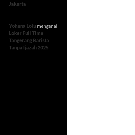
Jakarta
Yohana Lotu
mengenai
Loker Full Time
Tangerang Barista
Tanpa Ijazah 2025