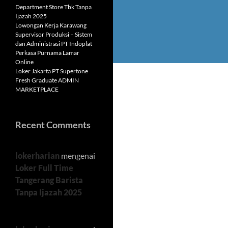
Department Store Tbk Tanpa
Ijazah 2025
Lowongan Kerja Karawang
Supervisor Produksi – Sistem
dan Administrasi PT Indoplat
Perkasa Purnama Lamar
Online
Loker Jakarta PT Supertone
Fresh Graduate ADMIN
MARKETPLACE
Recent Comments
lokerharian
mengenai
Loker Full Time
Tangerang Barista
Tanpa Ijazah 2025