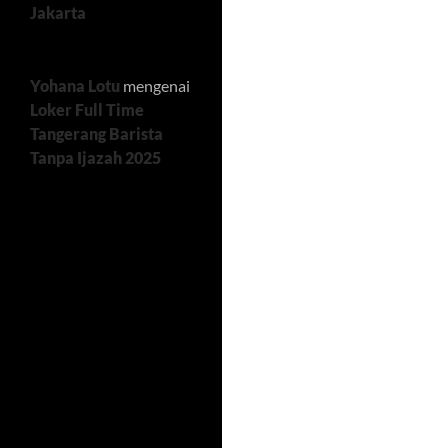
Jakarta
Yohana Lotu
mengenai
Loker Full Time
Tangerang Barista
Tanpa Ijazah 2025