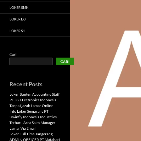
LOKER SMK
LOKER D3
LOKER S1
Cari
CARI
Recent Posts
Loker Banten Accounting Staff
PT LG ELectronics Indonesia
Tanpa Ijazah Lamar Online
Info Loker Semarang PT
Uwinfly Indonesia Industries
Terbaru Area Sales Manager
Lamar Via Email
Loker Full Time Tangerang
ADMIN OFFICER PT Matahari