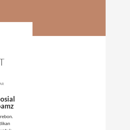
T
AR
osial
oamz
irebon.
idikan