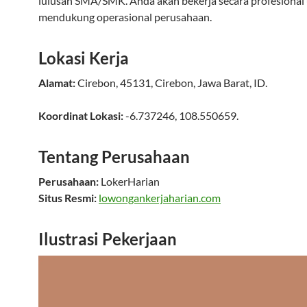
lulusan SMA/SMK. Anda akan bekerja secara profesional
mendukung operasional perusahaan.
Lokasi Kerja
Alamat:
Cirebon
,
45131
,
Cirebon
,
Jawa Barat
,
ID
.
Koordinat Lokasi:
-6.737246
,
108.550659
.
Tentang Perusahaan
Perusahaan:
LokerHarian
Situs Resmi:
lowongankerjaharian.com
Ilustrasi Pekerjaan