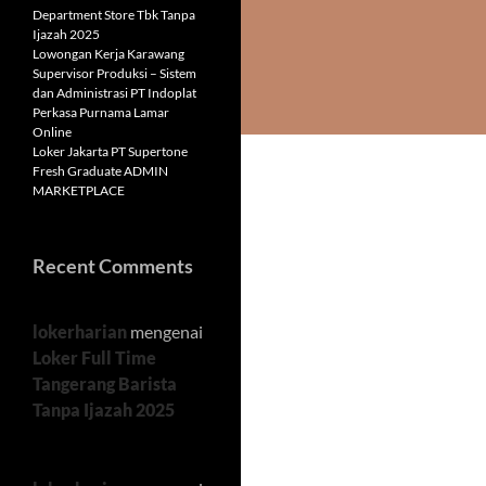
Department Store Tbk Tanpa
Ijazah 2025
Lowongan Kerja Karawang
Supervisor Produksi – Sistem
dan Administrasi PT Indoplat
Perkasa Purnama Lamar
Online
Loker Jakarta PT Supertone
Fresh Graduate ADMIN
MARKETPLACE
Recent Comments
lokerharian
mengenai
Loker Full Time
Tangerang Barista
Tanpa Ijazah 2025