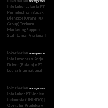
lokerharian
mengenai
Info Loker Jakarta PT
Perindustrian Bapak
Djenggot (Orang Tua
Group) Terbaru
Marketing Support
Staff Lamar Via Email
lokerharian
mengenai
Info Lowongan Kerja
Driver (Batam) • PT
Louisz International
lokerharian
mengenai
Info Loker PT Unelec
Indonesia (UNINDO) |
Operator Produksi •