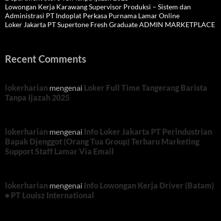
Lowongan Kerja Karawang Supervisor Produksi – Sistem dan
Administrasi PT Indoplat Perkasa Purnama Lamar Online
Loker Jakarta PT Supertone Fresh Graduate ADMIN MARKETPLACE
Recent Comments
lokerharian
mengenai
Loker Full Time Tangerang Barista
Tanpa Ijazah 2025
lokerharian
mengenai
Info Loker Jakarta PT Perindustrian
Bapak Djenggot (Orang Tua Group) Terbaru Marketing
Support Staff Lamar Via Email
lokerharian
mengenai
Info Lowongan Kerja Driver (Batam)
• PT Louisz International