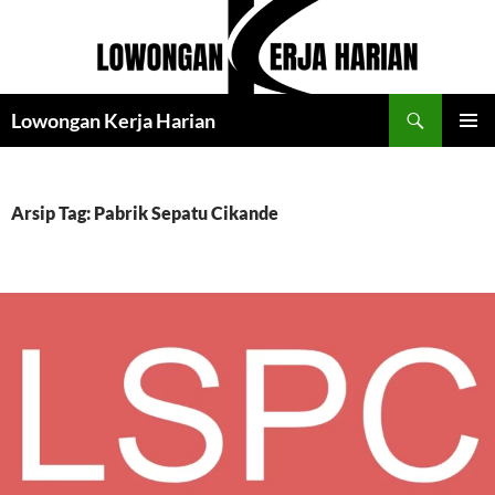
Langsung
ke
isi
Cari
Lowongan Kerja Harian
MENU
UTAMA
Arsip Tag: Pabrik Sepatu Cikande