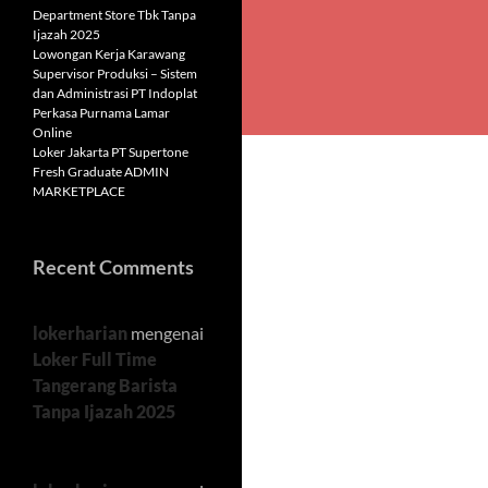
Department Store Tbk Tanpa
Ijazah 2025
Lowongan Kerja Karawang
Supervisor Produksi – Sistem
dan Administrasi PT Indoplat
Perkasa Purnama Lamar
Online
Loker Jakarta PT Supertone
Fresh Graduate ADMIN
MARKETPLACE
Recent Comments
lokerharian
mengenai
Loker Full Time
Tangerang Barista
Tanpa Ijazah 2025