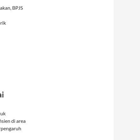
Makan, BPJS
rik
ai
tuk
ien di area
erpengaruh