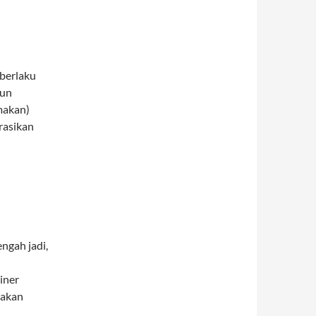
 berlaku
hun
makan)
rasikan
gah jadi,
iner
nakan