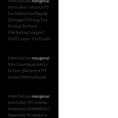
lokerharian
mengenai
Info Loker Jakarta PT
Perindustrian Bapak
Djenggot (Orang Tua
Group) Terbaru
Marketing Support
Staff Lamar Via Email
lokerharian
mengenai
Info Lowongan Kerja
Driver (Batam) • PT
Louisz International
lokerharian
mengenai
Info Loker PT Unelec
Indonesia (UNINDO) |
Operator Produksi •