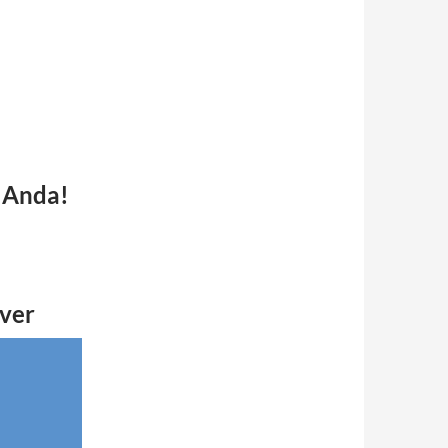
k Anda!
iver