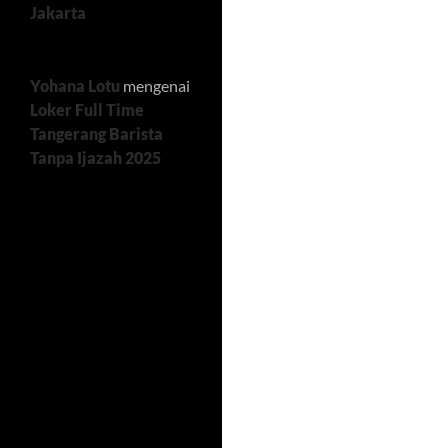
Jakarta
Yohana Lotu
mengenai
Loker Full Time
Tangerang Barista
Tanpa Ijazah 2025