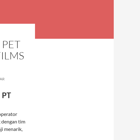
 PET
FILMS
AR
| PT
operator
g dengan tim
ji menarik,