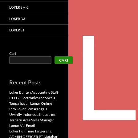
LOKER SMK
LOKER D3
LOKER S1
Cari
CARI
Recent Posts
Loker Banten Accounting Staff
PT LG ELectronics Indonesia
Tanpa Ijazah Lamar Online
Info Loker Semarang PT
Uwinfly Indonesia Industries
Terbaru Area Sales Manager
Lamar Via Email
Loker Full Time Tangerang
ADMIN OFFICER PT Matahari