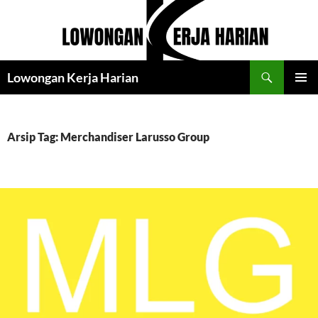
Langsung
ke
isi
Cari
Lowongan Kerja Harian
MENU
UTAMA
Arsip Tag: Merchandiser Larusso Group