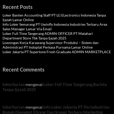
Recent Posts
Loker Banten Accounting Staff PT LG ELectronics Indonesia Tanpa
Ijazah Lamar Online
Info Loker Semarang PT Uwinfly Indonesia Industries Terbaru Area
Sales Manager Lamar Via Email
Loker Full Time Tangerang ADMIN OFFICER PT Matahari
Department Store Tbk Tanpa Ijazah 2025
Lowongan Kerja Karawang Supervisor Produksi – Sistem dan
Administrasi PT Indoplat Perkasa Purnama Lamar Online
Loker Jakarta PT Supertone Fresh Graduate ADMIN MARKETPLACE
Recent Comments
lokerharian
mengenai
Loker Full Time Tangerang Barista
Tanpa Ijazah 2025
lokerharian
mengenai
Info Loker Jakarta PT Perindustrian
Bapak Djenggot (Orang Tua Group) Terbaru Marketing