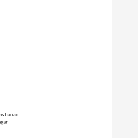
as harian
ngan