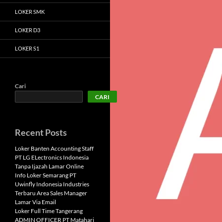
LOKER SMK
LOKER D3
LOKER S1
Cari
CARI
Recent Posts
Loker Banten Accounting Staff
PT LG ELectronics Indonesia
Tanpa Ijazah Lamar Online
Info Loker Semarang PT
Uwinfly Indonesia Industries
Terbaru Area Sales Manager
Lamar Via Email
Loker Full Time Tangerang
ADMIN OFFICER PT Matahari