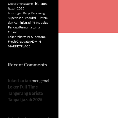
Department Store Tbk Tanpa
Ijazah 2025
Lowongan Kerja Karawang
Supervisor Produksi – Sistem
dan Administrasi PT Indoplat
Perkasa Purnama Lamar
Online
Loker Jakarta PT Supertone
Fresh Graduate ADMIN
MARKETPLACE
Recent Comments
lokerharian
mengenai
Loker Full Time
Tangerang Barista
Tanpa Ijazah 2025