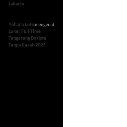
Jakarta
Yohana Lotu
mengenai
Loker Full Time
Tangerang Barista
Tanpa Ijazah 2025