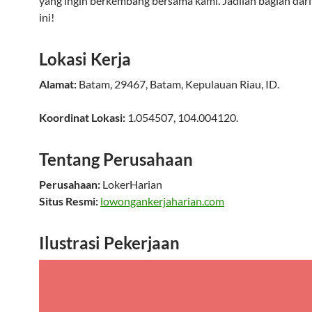
yang ingin berkembang bersama kami. Jadilah bagian dar
ini!
Lokasi Kerja
Alamat:
Batam
,
29467
,
Batam
,
Kepulauan Riau
,
ID
.
Koordinat Lokasi:
1.054507
,
104.004120
.
Tentang Perusahaan
Perusahaan:
LokerHarian
Situs Resmi:
lowongankerjaharian.com
Ilustrasi Pekerjaan