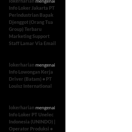
lokerharian
mengenai
Info Loker Jakarta PT
Perindustrian Bapak
Djenggot (Orang Tua
Group) Terbaru
Marketing Support
Staff Lamar Via Email
lokerharian
mengenai
Info Lowongan Kerja
Driver (Batam) • PT
Louisz International
lokerharian
mengenai
Info Loker PT Unelec
Indonesia (UNINDO) |
Operator Produksi •