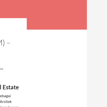
) –
AR
l Estate
sebagai
 Arsitek