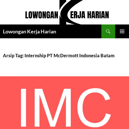
Langsung
ke
isi
Cari
Lowongan Kerja Harian
MENU
UTAMA
Arsip Tag: Internship PT McDermott Indonesia Batam