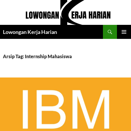
Langsung
ke
isi
Cari
Lowongan Kerja Harian
MENU
UTAMA
Arsip Tag: Internship Mahasiswa