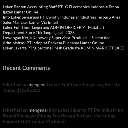
Loker Banten Accounting Staff PT LG ELectronics Indonesia Tanpa
Ijazah Lamar Online
Info Loker Semarang PT Uwinfly Indonesia Industries Terbaru Area
Sales Manager Lamar Via Email
Loker Full Time Tangerang ADMIN OFFICER PT Matahari
Department Store Tbk Tanpa Ijazah 2025
Lowongan Kerja Karawang Supervisor Produksi – Sistem dan
Administrasi PT Indoplat Perkasa Purnama Lamar Online
Loker Jakarta PT Supertone Fresh Graduate ADMIN MARKETPLACE
Recent Comments
lokerharian
mengenai
Loker Full Time Tangerang Barista
Tanpa Ijazah 2025
lokerharian
mengenai
Info Loker Jakarta PT Perindustrian
Bapak Djenggot (Orang Tua Group) Terbaru Marketing
Support Staff Lamar Via Email