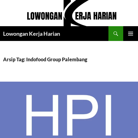
Langsung
ke
isi
Cari
Lowongan Kerja Harian
MENU
UTAMA
Arsip Tag: Indofood Group Palembang