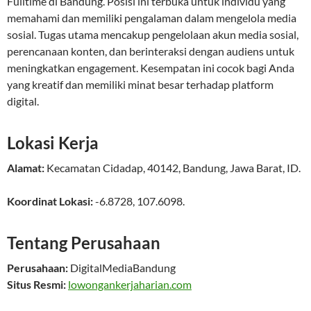
Fulltime di Bandung. Posisi ini terbuka untuk individu yang
memahami dan memiliki pengalaman dalam mengelola media
sosial. Tugas utama mencakup pengelolaan akun media sosial,
perencanaan konten, dan berinteraksi dengan audiens untuk
meningkatkan engagement. Kesempatan ini cocok bagi Anda
yang kreatif dan memiliki minat besar terhadap platform
digital.
Lokasi Kerja
Alamat:
Kecamatan Cidadap
,
40142
,
Bandung
,
Jawa Barat
,
ID
.
Koordinat Lokasi:
-6.8728
,
107.6098
.
Tentang Perusahaan
Perusahaan:
DigitalMediaBandung
Situs Resmi:
lowongankerjaharian.com