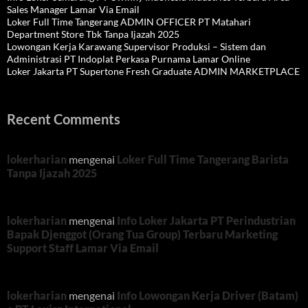
Sales Manager Lamar Via Email
Loker Full Time Tangerang ADMIN OFFICER PT Matahari
Department Store Tbk Tanpa Ijazah 2025
Lowongan Kerja Karawang Supervisor Produksi – Sistem dan
Administrasi PT Indoplat Perkasa Purnama Lamar Online
Loker Jakarta PT Supertone Fresh Graduate ADMIN MARKETPLACE
Recent Comments
lokerharian
mengenai
Loker Full Time Tangerang Barista
Tanpa Ijazah 2025
lokerharian
mengenai
Info Loker Jakarta PT Perindustrian
Bapak Djenggot (Orang Tua Group) Terbaru Marketing
Support Staff Lamar Via Email
lokerharian
mengenai
Info Lowongan Kerja Driver (Batam)