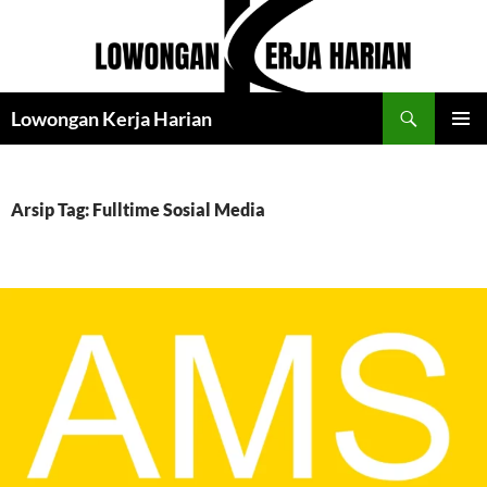
Langsung
ke
isi
Cari
Lowongan Kerja Harian
MENU
UTAMA
Arsip Tag: Fulltime Sosial Media