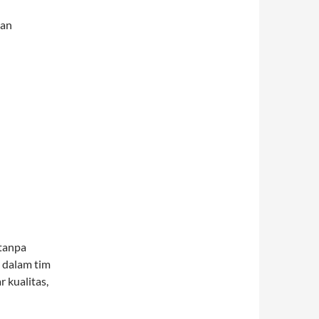
gan
 tanpa
 dalam tim
 kualitas,