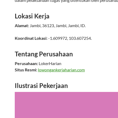
dalam pelaksanaan tugas yang ditentukan oleh perusaha
Lokasi Kerja
Alamat:
Jambi
,
36123
,
Jambi
,
Jambi
,
ID
.
Koordinat Lokasi:
-1.609972
,
103.607254
.
Tentang Perusahaan
Perusahaan:
LokerHarian
Situs Resmi:
lowongankerjaharian.com
Ilustrasi Pekerjaan