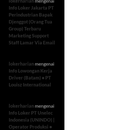
lokerharian
mengenai
Info Loker Jakarta PT
Perindustrian Bapak
Djenggot (Orang Tua
Group) Terbaru
Marketing Support
Staff Lamar Via Email
lokerharian
mengenai
Info Lowongan Kerja
Driver (Batam) • PT
Louisz International
lokerharian
mengenai
Info Loker PT Unelec
Indonesia (UNINDO) |
Operator Produksi •