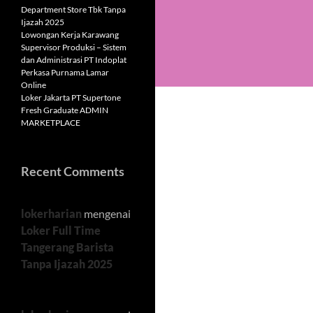
Department Store Tbk Tanpa
Ijazah 2025
Lowongan Kerja Karawang
Supervisor Produksi – Sistem
dan Administrasi PT Indoplat
Perkasa Purnama Lamar
Online
Loker Jakarta PT Supertone
Fresh Graduate ADMIN
MARKETPLACE
Recent Comments
lokerharian
mengenai
Loker Full Time
Tangerang Barista
Tanpa Ijazah 2025