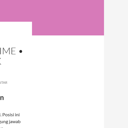
IME •
K
NTAR
an
Posisi ini
ggung jawab