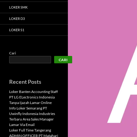
LOKER SMK
LOKER D3
LOKER S1
Cari
CARI
Recent Posts
Loker Banten Accounting Staff
PT LG ELectronics Indonesia
Tanpa Ijazah Lamar Online
Info Loker Semarang PT
Uwinfly Indonesia Industries
Terbaru Area Sales Manager
Lamar Via Email
Loker Full Time Tangerang
ADMIN OFFICER PT Matahari