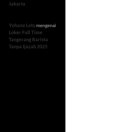
Jakarta
Yohana Lotu
mengenai
Loker Full Time
Tangerang Barista
Tanpa Ijazah 2025