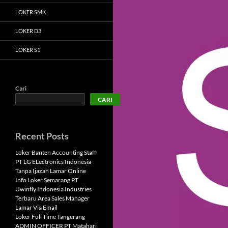
LOKER SMK
LOKER D3
LOKER S1
Cari
CARI
Recent Posts
Loker Banten Accounting Staff
PT LG ELectronics Indonesia
Tanpa Ijazah Lamar Online
Info Loker Semarang PT
Uwinfly Indonesia Industries
Terbaru Area Sales Manager
Lamar Via Email
Loker Full Time Tangerang
ADMIN OFFICER PT Matahari