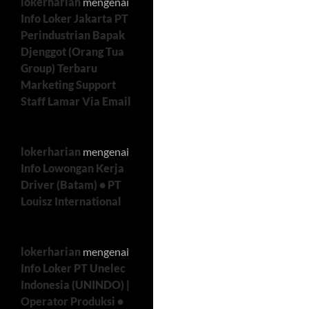
lokerharian
mengenai
Info Loker Jakarta PT
Perindustrian Bapak
Djenggot (Orang Tua
Group) Terbaru
Marketing Support
Staff Lamar Via Email
lokerharian
mengenai
Info Lowongan Kerja
Driver (Batam) • PT
Louisz International
lokerharian
mengenai
Info Loker PT Unelec
Indonesia (UNINDO) |
Operator Produksi •