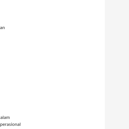
gan
dalam
perasional