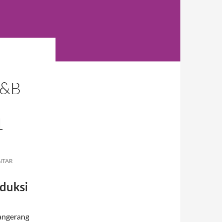
F&B
1
NTAR
duksi
Tangerang