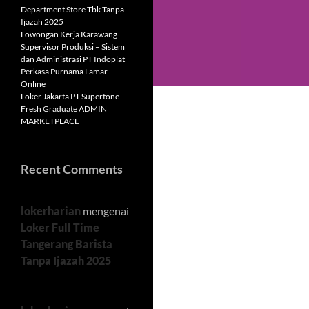
Department Store Tbk Tanpa
Ijazah 2025
Lowongan Kerja Karawang
Supervisor Produksi – Sistem
dan Administrasi PT Indoplat
Perkasa Purnama Lamar
Online
Loker Jakarta PT Supertone
Fresh Graduate ADMIN
MARKETPLACE
Recent Comments
lokerharian
mengenai
Loker Full Time
Tangerang Barista
Tanpa Ijazah 2025