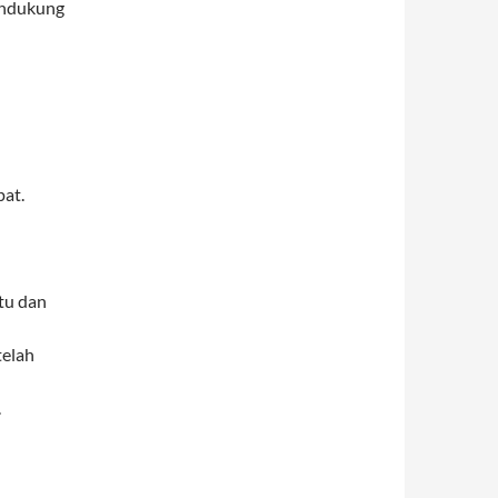
endukung
at.
tu dan
telah
.