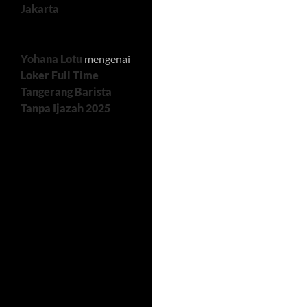
Jakarta
Yohana Lotu
mengenai
Loker Full Time
Tangerang Barista
Tanpa Ijazah 2025