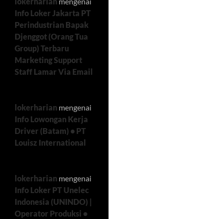
lokerharian
mengenai
Info Loker Jakarta PT
Perindustrian Bapak
Djenggot (Orang Tua
Group) Terbaru
Marketing Support
Staff Lamar Via Email
lokerharian
mengenai
Info Lowongan Kerja
Driver (Batam) • PT
Louisz International
lokerharian
mengenai
Info Loker PT Unelec
Indonesia (UNINDO) |
Operator Produksi •