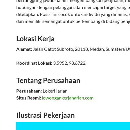
bertanggung jawab dalam mengembangkan penjualan, 
hubungan dengan pelanggan, dan mencapai target yang t
ditetapkan. Posisi ini cocok untuk individu yang dinamis, 
dan memiliki semangat untuk berkembang di bidang penj
Lokasi Kerja
Alamat:
Jalan Gatot Subroto
,
20118
,
Medan
,
Sumatera U
Koordinat Lokasi:
3.5952
,
98.6722
.
Tentang Perusahaan
Perusahaan:
LokerHarian
Situs Resmi:
lowongankerjaharian.com
Ilustrasi Pekerjaan