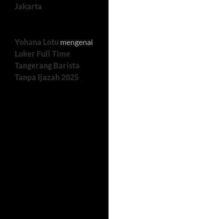
Jakarta
Yohana Lotu
mengenai
Loker Full Time
Tangerang Barista
Tanpa Ijazah 2025