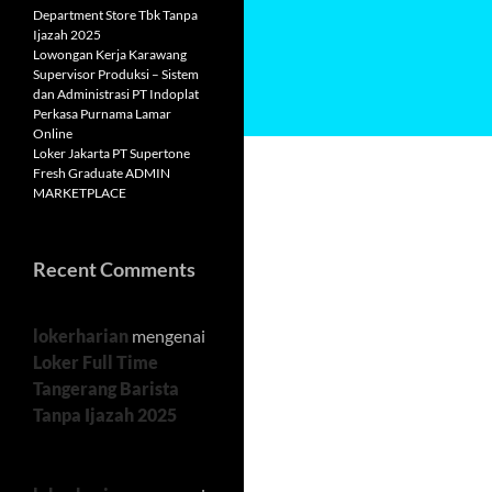
Department Store Tbk Tanpa
Ijazah 2025
Lowongan Kerja Karawang
Supervisor Produksi – Sistem
dan Administrasi PT Indoplat
Perkasa Purnama Lamar
Online
Loker Jakarta PT Supertone
Fresh Graduate ADMIN
MARKETPLACE
Recent Comments
lokerharian
mengenai
Loker Full Time
Tangerang Barista
Tanpa Ijazah 2025