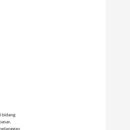
i bidang
pasar,
 pelanggan