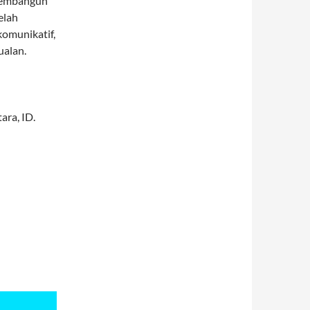
membangun
elah
komunikatif,
ualan.
tara
,
ID
.