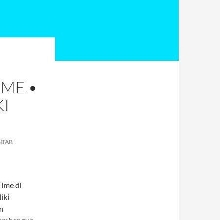
IME •
I
NTAR
Time di
iki
n