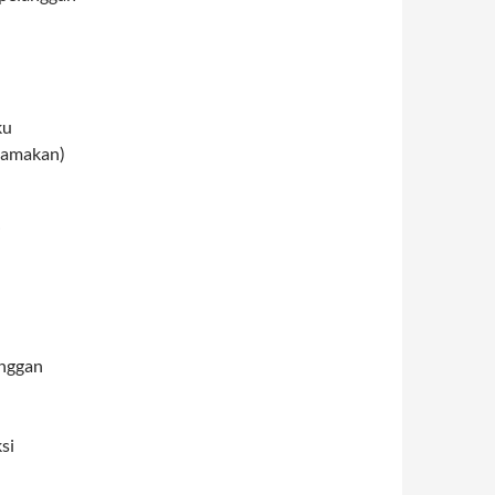
ku
utamakan)
i
nggan
si