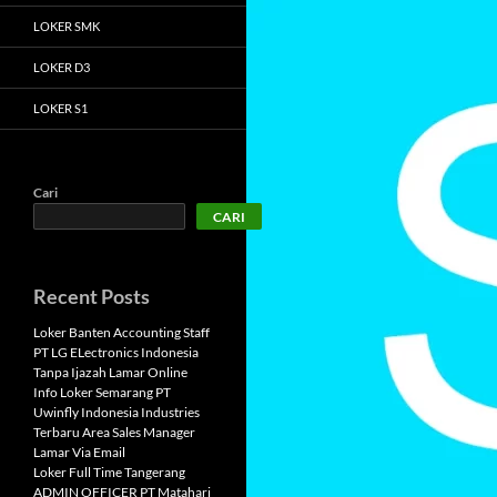
LOKER SMK
LOKER D3
LOKER S1
Cari
CARI
Recent Posts
Loker Banten Accounting Staff
PT LG ELectronics Indonesia
Tanpa Ijazah Lamar Online
Info Loker Semarang PT
Uwinfly Indonesia Industries
Terbaru Area Sales Manager
Lamar Via Email
Loker Full Time Tangerang
ADMIN OFFICER PT Matahari