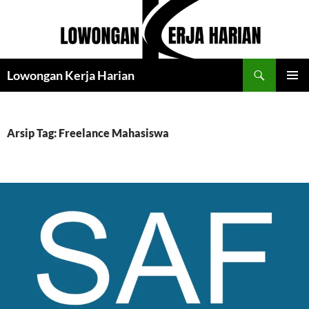
Langsung
ke
isi
Cari
Lowongan Kerja Harian
MENU
UTAMA
Arsip Tag: Freelance Mahasiswa