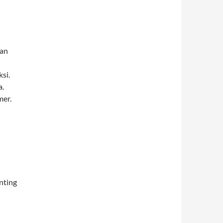
gan
si.
a.
mer.
nting