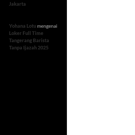
Jakarta
Yohana Lotu
mengenai
Loker Full Time
Tangerang Barista
Tanpa Ijazah 2025