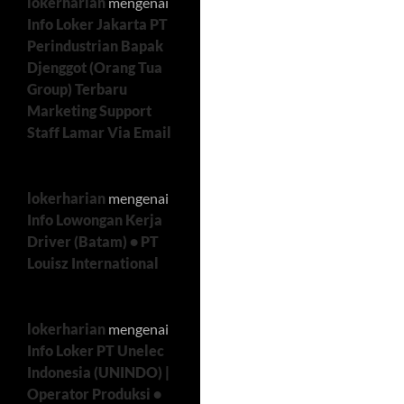
lokerharian
mengenai
Info Loker Jakarta PT
Perindustrian Bapak
Djenggot (Orang Tua
Group) Terbaru
Marketing Support
Staff Lamar Via Email
lokerharian
mengenai
Info Lowongan Kerja
Driver (Batam) • PT
Louisz International
lokerharian
mengenai
Info Loker PT Unelec
Indonesia (UNINDO) |
Operator Produksi •