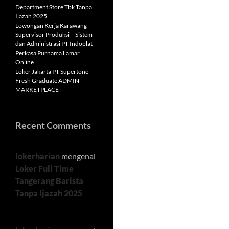
Department Store Tbk Tanpa
Ijazah 2025
Lowongan Kerja Karawang
Supervisor Produksi – Sistem
dan Administrasi PT Indoplat
Perkasa Purnama Lamar
Online
Loker Jakarta PT Supertone
Fresh Graduate ADMIN
MARKETPLACE
Recent Comments
lokerharian
mengenai
Loker Full Time
Tangerang Barista
Tanpa Ijazah 2025