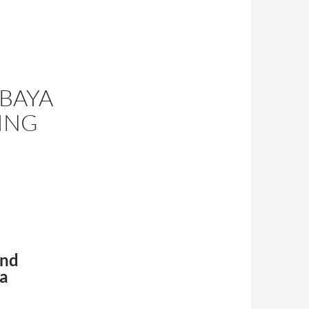
BAYA
ING
and
a