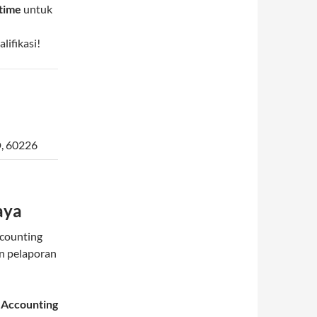
-time
untuk
ifikasi!
D
,
60226
aya
counting
n pelaporan
 Accounting