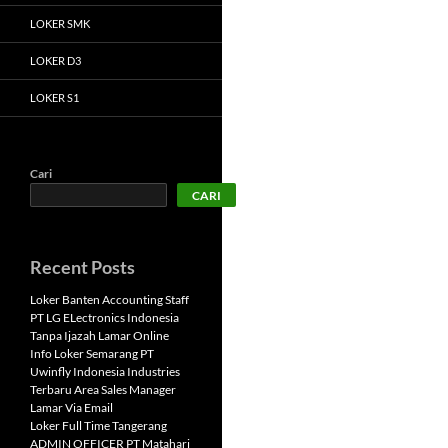
LOKER SMK
LOKER D3
LOKER S1
Cari
CARI
Recent Posts
Loker Banten Accounting Staff
PT LG ELectronics Indonesia
Tanpa Ijazah Lamar Online
Info Loker Semarang PT
Uwinfly Indonesia Industries
Terbaru Area Sales Manager
Lamar Via Email
Loker Full Time Tangerang
ADMIN OFFICER PT Matahari