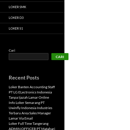
LOKER SMK
LOKER D3
LOKER S1
Cari
CARI
Recent Posts
Loker Banten Accounting Staff
PT LG ELectronics Indonesia
Tanpa Ijazah Lamar Online
Info Loker Semarang PT
Uwinfly Indonesia Industries
Terbaru Area Sales Manager
Lamar Via Email
Loker Full Time Tangerang
ADMIN OFFICER PT Matahari