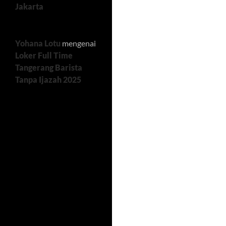
Jakarta
Yohana Lotu
mengenai
Loker Full Time
Tangerang Barista
Tanpa Ijazah 2025