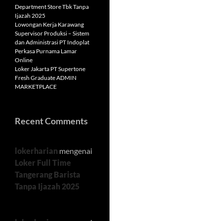
Department Store Tbk Tanpa
Ijazah 2025
Lowongan Kerja Karawang
Supervisor Produksi – Sistem
dan Administrasi PT Indoplat
Perkasa Purnama Lamar
Online
Loker Jakarta PT Supertone
Fresh Graduate ADMIN
MARKETPLACE
Recent Comments
lokerharian
mengenai
Loker Full Time
Tangerang Barista
Tanpa Ijazah 2025