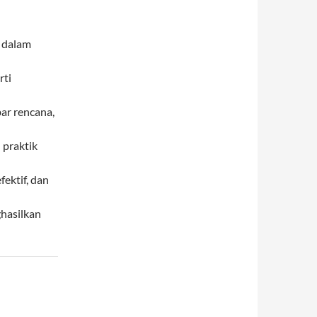
r dalam
rti
r rencana,
 praktik
ektif, dan
ghasilkan