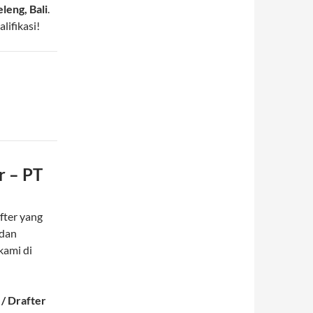
eleng, Bali
.
ifikasi!
r – PT
fter yang
 dan
kami di
/ Drafter