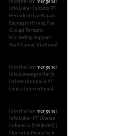
lokerharian
mengenai
Info Loker Jakarta PT
Perindustrian Bapak
Djenggot (Orang Tua
Group) Terbaru
Marketing Support
Staff Lamar Via Email
lokerharian
mengenai
Info Lowongan Kerja
Driver (Batam) • PT
Louisz International
lokerharian
mengenai
Info Loker PT Unelec
Indonesia (UNINDO) |
Operator Produksi •