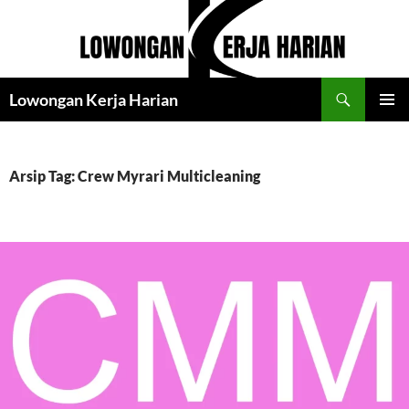
Langsung
ke
isi
Cari
Lowongan Kerja Harian
MENU
UTAMA
Arsip Tag: Crew Myrari Multicleaning