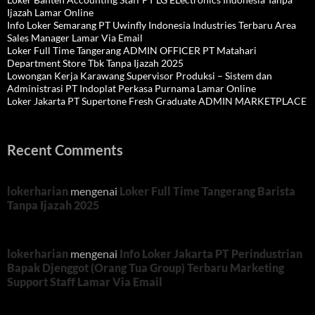
Ijazah Lamar Online
Info Loker Semarang PT Uwinfly Indonesia Industries Terbaru Area
Sales Manager Lamar Via Email
Loker Full Time Tangerang ADMIN OFFICER PT Matahari
Department Store Tbk Tanpa Ijazah 2025
Lowongan Kerja Karawang Supervisor Produksi – Sistem dan
Administrasi PT Indoplat Perkasa Purnama Lamar Online
Loker Jakarta PT Supertone Fresh Graduate ADMIN MARKETPLACE
Recent Comments
lokerharian
mengenai
Loker Full Time Tangerang Barista
Tanpa Ijazah 2025
lokerharian
mengenai
Info Loker Jakarta PT Perindustrian
Bapak Djenggot (Orang Tua Group) Terbaru Marketing
Support Staff Lamar Via Email