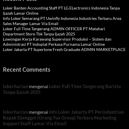
Loker Banten Accounting Staff PT LG ELectronics Indonesia Tanpa
Ijazah Lamar Online
Info Loker Semarang PT Uwinfly Indonesia Industries Terbaru Area
Sales Manager Lamar Via Email
Loker Full Time Tangerang ADMIN OFFICER PT Matahari
Department Store Tbk Tanpa Ijazah 2025
Lowongan Kerja Karawang Supervisor Produksi – Sistem dan
Administrasi PT Indoplat Perkasa Purnama Lamar Online
Loker Jakarta PT Supertone Fresh Graduate ADMIN MARKETPLACE
Recent Comments
lokerharian
mengenai
Loker Full Time Tangerang Barista
Tanpa Ijazah 2025
lokerharian
mengenai
Info Loker Jakarta PT Perindustrian
Bapak Djenggot (Orang Tua Group) Terbaru Marketing
Support Staff Lamar Via Email