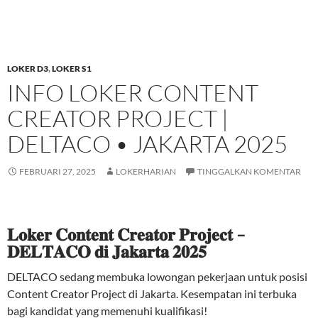
LOKER D3
,
LOKER S1
INFO LOKER CONTENT
CREATOR PROJECT |
DELTACO • JAKARTA 2025
FEBRUARI 27, 2025
LOKERHARIAN
TINGGALKAN KOMENTAR
𝐋𝐨𝐤𝐞𝐫 𝐂𝐨𝐧𝐭𝐞𝐧𝐭 𝐂𝐫𝐞𝐚𝐭𝐨𝐫 𝐏𝐫𝐨𝐣𝐞𝐜𝐭 –
𝐃𝐄𝐋𝐓𝐀𝐂𝐎 𝐝𝐢 𝐉𝐚𝐤𝐚𝐫𝐭𝐚 𝟐𝟎𝟐𝟓
DELTACO sedang membuka lowongan pekerjaan untuk posisi
Content Creator Project di Jakarta. Kesempatan ini terbuka
bagi kandidat yang memenuhi kualifikasi!