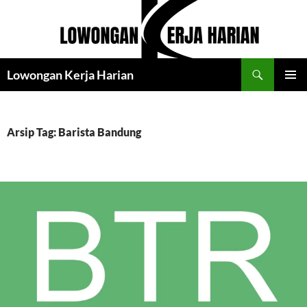
Langsung
ke
isi
Cari
Lowongan Kerja Harian
MENU
UTAMA
Arsip Tag: Barista Bandung