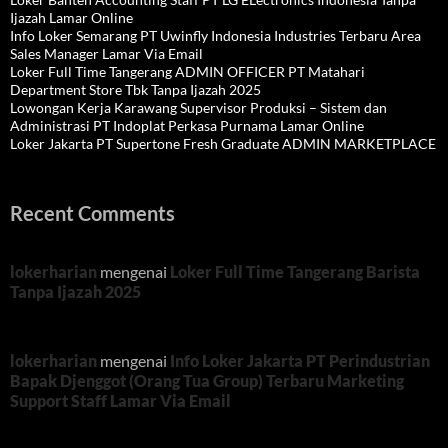
Ijazah Lamar Online
Info Loker Semarang PT Uwinfly Indonesia Industries Terbaru Area
Sales Manager Lamar Via Email
Loker Full Time Tangerang ADMIN OFFICER PT Matahari
Department Store Tbk Tanpa Ijazah 2025
Lowongan Kerja Karawang Supervisor Produksi – Sistem dan
Administrasi PT Indoplat Perkasa Purnama Lamar Online
Loker Jakarta PT Supertone Fresh Graduate ADMIN MARKETPLACE
Recent Comments
lokerharian
mengenai
Loker Full Time Tangerang Barista
Tanpa Ijazah 2025
lokerharian
mengenai
Info Loker Jakarta PT Perindustrian
Bapak Djenggot (Orang Tua Group) Terbaru Marketing
Support Staff Lamar Via Email