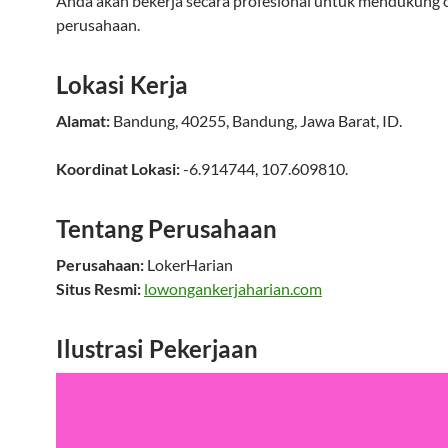
Anda akan bekerja secara profesional untuk mendukung 
perusahaan.
Lokasi Kerja
Alamat:
Bandung
,
40255
,
Bandung
,
Jawa Barat
,
ID
.
Koordinat Lokasi:
-6.914744
,
107.609810
.
Tentang Perusahaan
Perusahaan:
LokerHarian
Situs Resmi:
lowongankerjaharian.com
Ilustrasi Pekerjaan