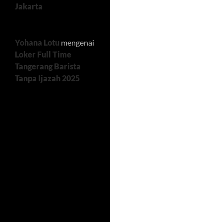
Jakarta
Yohana Lotu
mengenai
Loker Full Time
Tangerang Barista
Tanpa Ijazah 2025