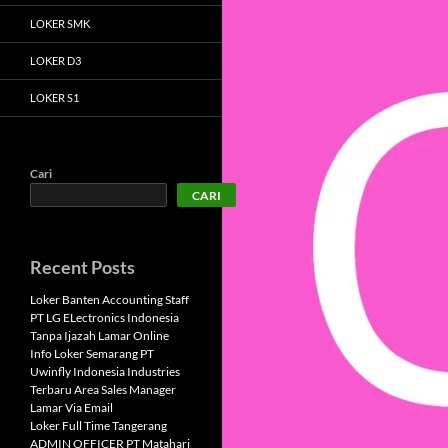
LOKER SMK
LOKER D3
LOKER S1
Cari
CARI
Recent Posts
Loker Banten Accounting Staff
PT LG ELectronics Indonesia
Tanpa Ijazah Lamar Online
Info Loker Semarang PT
Uwinfly Indonesia Industries
Terbaru Area Sales Manager
Lamar Via Email
Loker Full Time Tangerang
ADMIN OFFICER PT Matahari