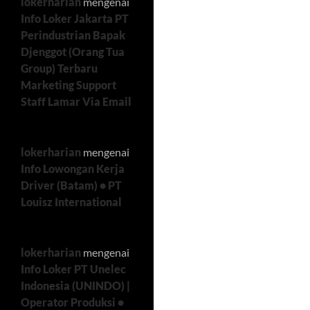
lokerharian
mengenai
Info Loker Jakarta PT
Perindustrian Bapak
Djenggot (Orang Tua
Group) Terbaru
Marketing Support
Staff Lamar Via Email
lokerharian
mengenai
Info Lowongan Kerja
Driver (Batam) • PT
Louisz International
lokerharian
mengenai
Info Loker PT Unelec
Indonesia (UNINDO) |
Operator Produksi •