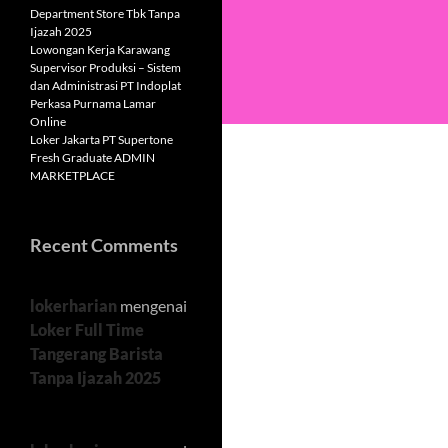
Department Store Tbk Tanpa
Ijazah 2025
Lowongan Kerja Karawang
Supervisor Produksi – Sistem
dan Administrasi PT Indoplat
Perkasa Purnama Lamar
Online
Loker Jakarta PT Supertone
Fresh Graduate ADMIN
MARKETPLACE
Recent Comments
lokerharian
mengenai
Loker Full Time
Tangerang Barista
Tanpa Ijazah 2025