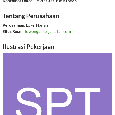
Koordinat Lokasi:
-6.200000
,
106.816666
.
Tentang Perusahaan
Perusahaan:
LokerHarian
Situs Resmi:
lowongankerjaharian.com
Ilustrasi Pekerjaan