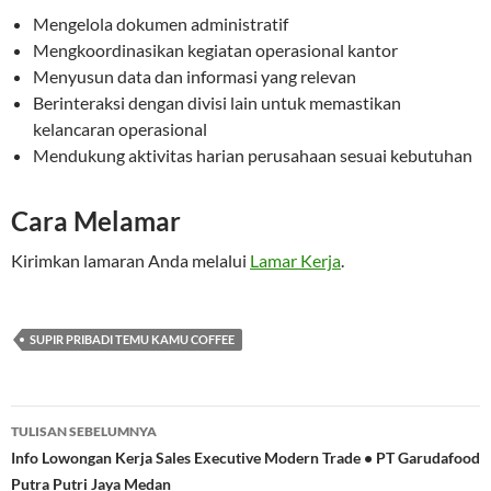
Mengelola dokumen administratif
Mengkoordinasikan kegiatan operasional kantor
Menyusun data dan informasi yang relevan
Berinteraksi dengan divisi lain untuk memastikan
kelancaran operasional
Mendukung aktivitas harian perusahaan sesuai kebutuhan
Cara Melamar
Kirimkan lamaran Anda melalui
Lamar Kerja
.
SUPIR PRIBADI TEMU KAMU COFFEE
Navigasi
TULISAN SEBELUMNYA
Tulisan
Info Lowongan Kerja Sales Executive Modern Trade • PT Garudafood
Putra Putri Jaya Medan